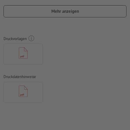
Anschnitt.
Mehr anzeigen
Schriftgröße: mindestens 8 Pt
Auflösung:
300 dpi
Schriften
müssen vollständig eingebettet oder in Kurven
Druckvorlagen
konvertiert werden
Farbmodus:
CMYK, FOGRA51 (PSO Coated v3) für gestrichene
Papiere, FOGRA52 (PSO Uncoated v3 FOGRA52) für
ungestrichene Papiere
Druckdatenhinweise
Rechtschreib- und Satzfehler
werden von uns nicht geprüft
Überdruckeneinstellungen
werden von uns nicht geprüft
Kommentare
werden gelöscht und nicht gedruckt
Inhalte von
Formularfeldern
werden mitgedruckt
Wie lege ich Druckdaten richtig an?