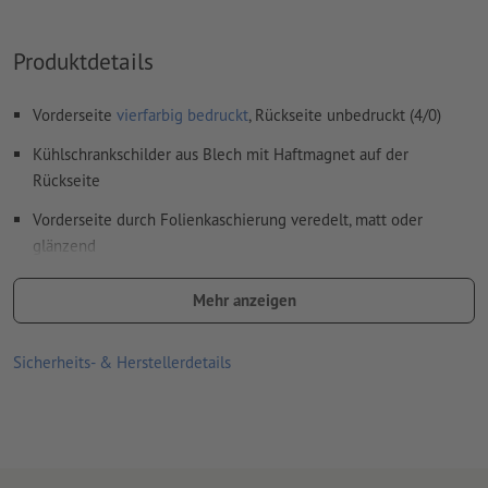
Produktdetails
Vorderseite
vierfarbig bedruckt
, Rückseite unbedruckt (4/0)
Kühlschrankschilder aus Blech mit Haftmagnet auf der
Rückseite
Vorderseite durch Folienkaschierung veredelt, matt oder
glänzend
Für kreisförmige Druckmotive empfehlen wir Buttons ab einer
Mehr anzeigen
Größe von 37 mm, da solche Motive auf 25-mm-Buttons
produktionstechnisch bedingt dezentriert wirken können.
Sicherheits- & Herstellerdetails
Bitte beachten Sie, dass in Ihren Druckdaten auf jeder Seite ein
Umklapprand von zusätzlich 5 mm zum Endformat angelegt
sein sollte.
Für jeden Druckauftrag kann nur ein Motiv hochgeladen