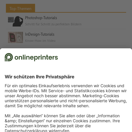
Top-Themen
Photoshop-Tutorials
Schritt für Schritt zu perfekten Bildern
InDesign-Tutorials
Know-How im Video
Kostenlose Schriften & Fonts
Schriften und Schrift-Tutorials für jeden Anlass
© 2026
onlineprinters.at MAGAZIN
Impressum
|
Datenschutz