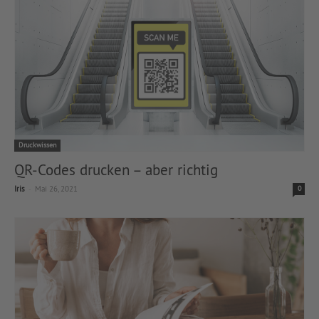
Druckwissen
QR-Codes drucken – aber richtig
-
Iris
Mai 26, 2021
0