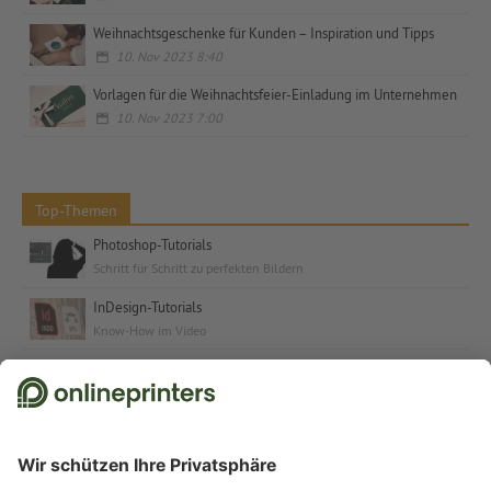
Weihnachtsgeschenke für Kunden – Inspiration und Tipps
10. Nov 2023 8:40
Vorlagen für die Weihnachtsfeier-Einladung im Unternehmen
10. Nov 2023 7:00
Top-Themen
Photoshop-Tutorials
Schritt für Schritt zu perfekten Bildern
InDesign-Tutorials
Know-How im Video
Kostenlose Schriften & Fonts
Schriften und Schrift-Tutorials für jeden Anlass