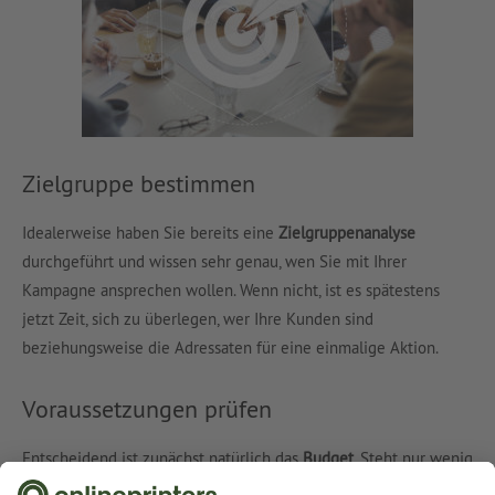
Zielgruppe bestimmen
Idealerweise haben Sie bereits eine
Zielgruppenanalyse
durchgeführt und wissen sehr genau, wen Sie mit Ihrer
Kampagne ansprechen wollen. Wenn nicht, ist es spätestens
jetzt Zeit, sich zu überlegen, wer Ihre Kunden sind
beziehungsweise die Adressaten für eine einmalige Aktion.
Voraussetzungen prüfen
Entscheidend ist zunächst natürlich das
Budget
. Steht nur wenig
zur Verfügung, schließen sich manche Guerilla-Taktiken von