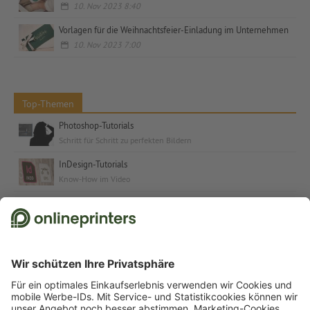
10. Nov 2023 8:40
Vorlagen für die Weihnachtsfeier-Einladung im Unternehmen
10. Nov 2023 7:00
Top-Themen
Photoshop-Tutorials
Schritt für Schritt zu perfekten Bildern
InDesign-Tutorials
Know-How im Video
Kostenlose Schriften & Fonts
Schriften und Schrift-Tutorials für jeden Anlass