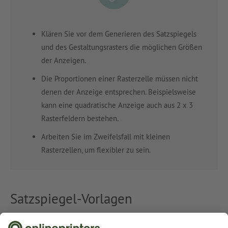
Klären Sie vor dem Generieren des Satzspiegels
und des Gestaltungsrasters die möglichen Größen
der Anzeigen.
Die Proportionen einer Rasterzelle müssen nicht
denen der Anzeige entsprechen. Beispielsweise
kann eine quadratische Anzeige auch aus 2 x 3
Rasterfeldern bestehen.
Arbeiten Sie im Zweifelsfall mit kleinen
Rasterzellen, um flexibler zu sein.
Satzspiegel-Vorlagen
Da der Satzspiegel gerade für Einsteiger nicht immer leicht zu