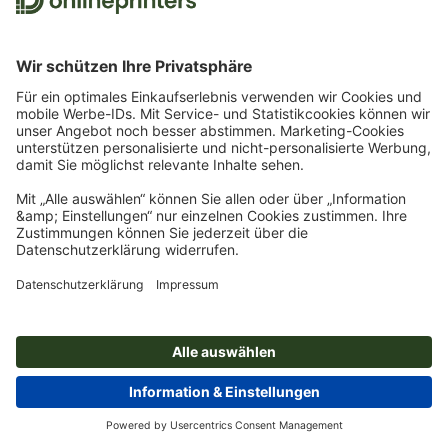
erstellen ist, haben wir Ihnen einige Vorlagen in allen
Berechnungsarten als InDesign-Datei erstellt. Die können Sie
hier kostenlos herunterladen. Die Eckdaten:
im Format DIN A4
im Format 200 x 280 mm
je nach Satzspiegelart auch in zwei Größen
Downloads
Satzspiegelvorlagen Goldener Schnitt:
Unsere Essentials: Immer die
besten Preise
Planen Sie voraus und setzen Sie auf unsere Essentials! Sie
Satzspiegelvorlage A4 herunterladen
erhalten Ihre Lieblingsprodukte in Top-Qualität zu den besten
Preisen
Jetzt entdecken
Satzspiegelvorlage 200 x 280 mm herunterladen