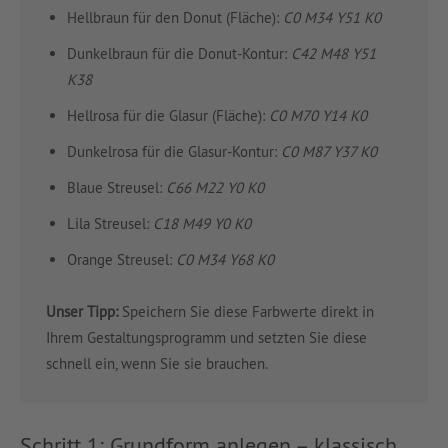
Hellbraun für den Donut (Fläche):
C0 M34 Y51 K0
Dunkelbraun für die Donut-Kontur:
C42 M48 Y51
K38
Hellrosa für die Glasur (Fläche):
C0 M70 Y14 K0
Dunkelrosa für die Glasur-Kontur:
C0 M87 Y37 K0
Blaue Streusel:
C66 M22 Y0 K0
Lila Streusel:
C18 M49 Y0 K0
Orange Streusel:
C0 M34 Y68 K0
Unser Tipp:
Speichern Sie diese Farbwerte direkt in
Ihrem Gestaltungsprogramm und setzten Sie diese
schnell ein, wenn Sie sie brauchen.
Schritt 1: Grundform anlegen – klassisch