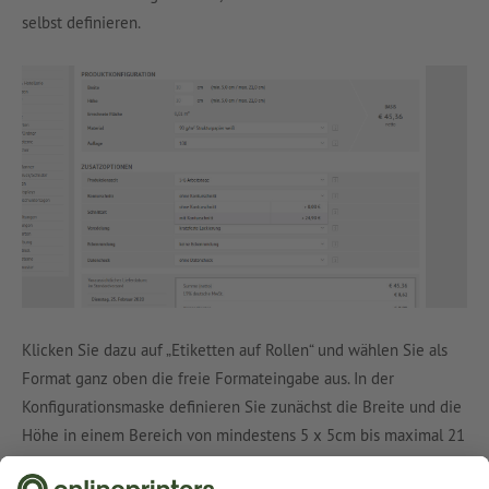
selbst definieren.
Klicken Sie dazu auf „Etiketten auf Rollen“ und wählen Sie als
Format ganz oben die freie Formateingabe aus. In der
Konfigurationsmaske definieren Sie zunächst die Breite und die
Höhe in einem Bereich von mindestens 5 x 5cm bis maximal 21
x 21cm. Wählen Sie die Option „Konturschnitt“ aus. Doch damit