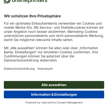
Ihre Aufkleber mit der von Ihnen gewünschten Form
geschnitten werden können, muss bereits in der Druckdatei ein
Pfad für den Konturschnitt nach festgelegten Vorgaben erzeugt
werden. Wie Sie in InDesign einen Konturschnitt anlegen und so
individuelle Formen für Ihre Werbemittel erstellen, zeigen wir
Ihnen am Beispiel eines Werbeschilds in unserem InDesign-
Tutorial „
Werbeschilder mit Konturschnitt
“ und auf dem
YouTube-
Kanal von onlineprinters.de
.
Kostenlose Druckvorlage „Bring mir
Donuts“
Unsere Essentials: Immer die
besten Preise
Planen Sie voraus und setzen Sie auf unsere Essentials! Sie
erhalten Ihre Lieblingsprodukte in Top-Qualität zu den besten
Preisen
Jetzt entdecken