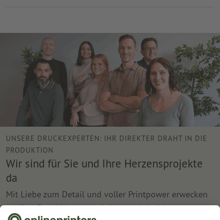
UNSERE DRUCKEXPERTEN: IHR DIREKTER DRAHT IN DIE
PRODUKTION
Wir sind für Sie und Ihre Herzensprojekte
da
Mit Liebe zum Detail und voller Printpower erwecken
wir Ihre Druckideen zum Leben und sind immer