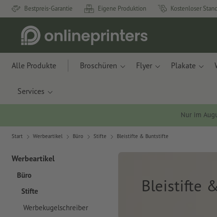
Bestpreis-Garantie
Eigene Produktion
Kostenloser Stan
Alle Produkte
Broschüren
Flyer
Plakate
Services
Nur im Aug
Start
Werbeartikel
Büro
Stifte
Bleistifte & Buntstifte
Werbeartikel
Büro
Bleistifte 
Stifte
Werbekugelschreiber