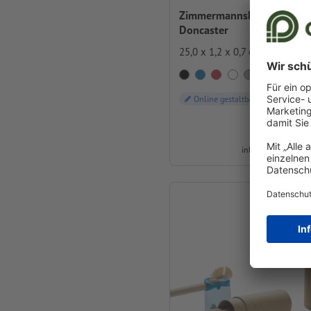
Zimmermannsbleistift
Doncaster
25,0 x 1,2 x 0,7 cm
Online gestaltbar
ab
0,59 
inkl. MwSt. bei 100