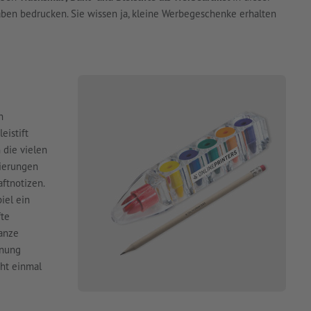
gaben bedrucken. Sie wissen ja, kleine Werbegeschenke erhalten
n
eistift
die vielen
ierungen
aftnotizen.
iel ein
fte
ganze
nnung
cht einmal