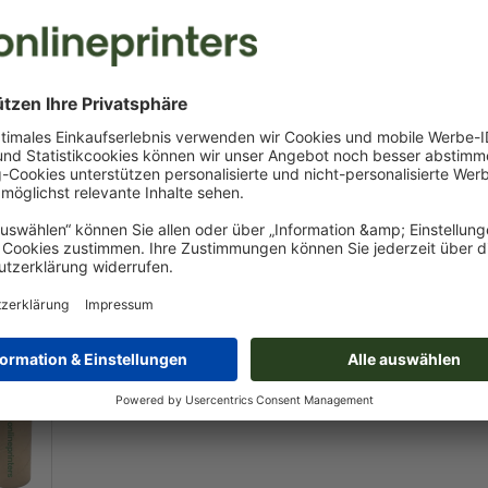
Holzbuntstifte Johannesburg
Holzbuntstif
⌀ 2,5 x 18,7 cm
⌀ 3,5 x 19,4 
Online gestaltbar
Online gesta
ab
1,36 / St.
/ St.
inkl. MwSt. bei 5000 Stk.
00 Stk.