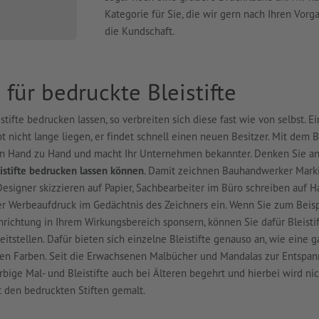
Kategorie für Sie, die wir gern nach Ihren Vor
die Kundschaft.
ür bedruckte Bleistifte
stifte bedrucken lassen, so verbreiten sich diese fast wie von selbst. Ei
t nicht lange liegen, er findet schnell einen neuen Besitzer. Mit dem Bl
n Hand zu Hand und macht Ihr Unternehmen bekannter. Denken Sie an 
eistifte bedrucken lassen können
. Damit zeichnen Bauhandwerker Mark
Designer skizzieren auf Papier, Sachbearbeiter im Büro schreiben auf H
der Werbeaufdruck im Gedächtnis des Zeichners ein. Wenn Sie zum Beisp
nrichtung in Ihrem Wirkungsbereich sponsern, können Sie dafür Bleisti
itstellen. Dafür bieten sich einzelne Bleistifte genauso an, wie eine 
gen Farben. Seit die Erwachsenen Malbücher und Mandalas zur Entspa
rbige Mal- und Bleistifte auch bei Älteren begehrt und hierbei wird ni
 den bedruckten Stiften gemalt.