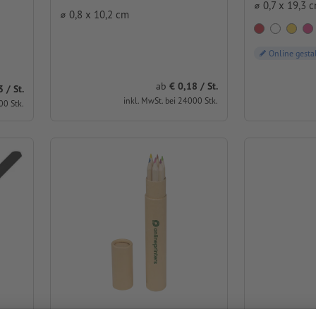
⌀ 0,7 x 19,3 
⌀ 0,8 x 10,2 cm
Online gesta
ab
0,18 / St.
/ St.
inkl. MwSt. bei 24000 Stk.
00 Stk.