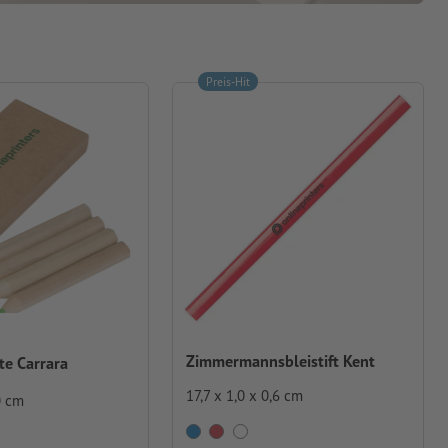
Preis-Hit
Zimmermannsbleistift Kent
te Carrara
17,7 x 1,0 x 0,6 cm
0 cm