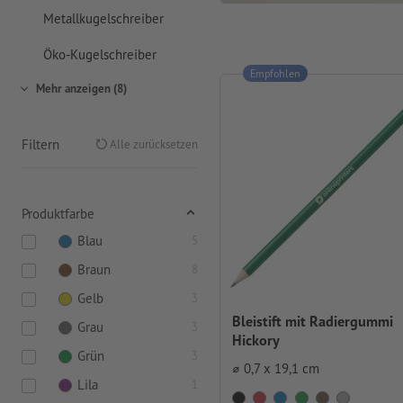
Metallkugelschreiber
Öko-Kugelschreiber
Empfohlen
Mehr anzeigen (8)
Filtern
Alle zurücksetzen
Produktfarbe
Blau
5
Braun
8
Gelb
3
Bleistift mit Radiergummi
Grau
3
Hickory
Grün
3
⌀ 0,7 x 19,1 cm
Lila
1