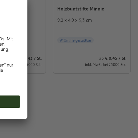
te Milas
Holzbuntstifte Minnie
cm
9,0 x 4,9 x 9,3 cm
ltbar
Online gestaltbar
ab
1,43 / St.
ab
0,45 / St.
inkl. MwSt. bei 5000 Stk.
inkl. MwSt. bei 25000 Stk.