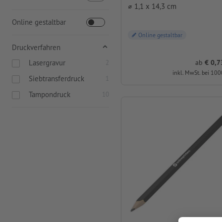
⌀ 1,1 x 14,3 cm
Online gestaltbar
Online gestaltbar
Druckverfahren
Lasergravur
ab
0,73 
2
inkl. MwSt. bei 100
Siebtransferdruck
1
Tampondruck
10