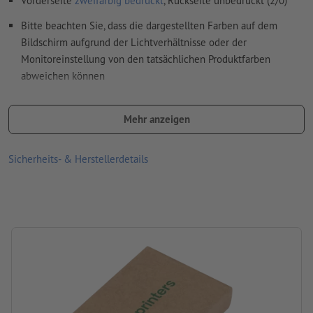
Vorderseite
zweifarbig bedruckt
, Rückseite unbedruckt (2/0)
Schriftgröße: mindestens 6 Pt (2,12 mm)
Bitte beachten Sie, dass die dargestellten Farben auf dem
Rechtschreib- und Satzfehler
werden von uns nicht geprüft
Bildschirm aufgrund der Lichtverhältnisse oder der
Monitoreinstellung von den tatsächlichen Produktfarben
abweichen können
Wie lege ich Druckdaten richtig an?
Größe: 3,2 x 0,9 x 6 cm
Mehr anzeigen
Material: Holz, Karton
Verpackung: Einzelverpackung – Karton
Sicherheits- & Herstellerdetails
Verarbeitung: Tampondruck
Druckstand: auf Verpackung