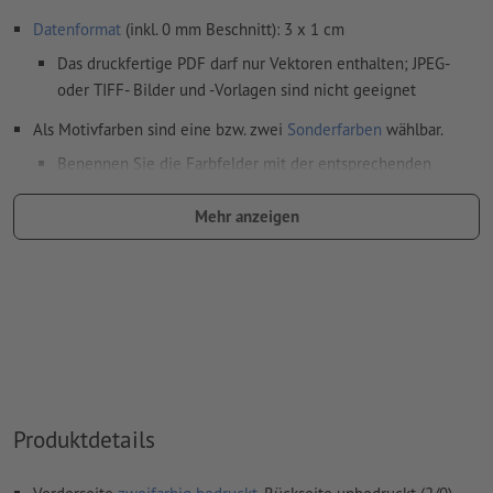
Datenformat
(inkl. 0 mm Beschnitt): 3 x 1 cm
Das druckfertige PDF darf nur Vektoren enthalten; JPEG-
oder TIFF- Bilder und -Vorlagen sind nicht geeignet
Als Motivfarben sind eine bzw. zwei
Sonderfarben
wählbar.
Benennen Sie die Farbfelder mit der entsprechenden
Zielfarbe aus dem Pantone FORMULA GUIDE Solid Coated
(z.B. "Pantone 286 C").
Mehr anzeigen
Es sind keine Metallic- und Neonfarben möglich.
Gold (Pantone 871 C) und Silber (Pantone 877 C) sind als
Druckfarben möglich. Bitte benennen Sie dafür die in Ihren
Druckdaten angelegte Volltonfarbe in „gold“ oder „silver“.
das Trägermaterial kann beim
Druck mit weißer Farbe
durchscheinen
Produktdetails
Weitere Informationen und Tipps zu
Vektordaten
finden Sie
in unserem Hilfecenter.