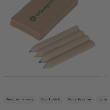
Druckdatenhinweise
Produktdetails
Muster bestellen
Sicherhe