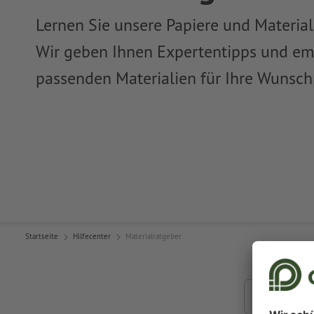
Lernen Sie unsere Papiere und Materia
Wir geben Ihnen Expertentipps und em
passenden Materialien für Ihre Wunsch
Startseite
Hilfecenter
Materialratgeber
Suchen nach