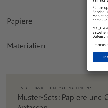
Papiere
Materialien
EINFACH DAS RICHTIGE MATERIAL FINDEN?
Muster-Sets: Papiere und 
Anfassen