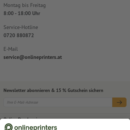
Montag bis Freitag
8:00 - 18:00 Uhr
Service-Hotline
0720 880872
E-Mail
service@onlineprinters.at
Newsletter abonnieren & 15 % Gutschein sichern
Online Druckerei