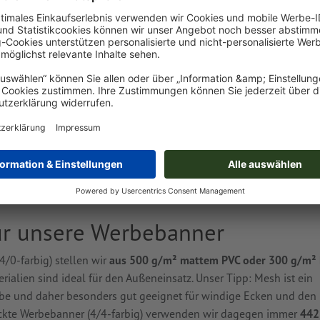
PVC-Planen drucken: 
es?
Bei uns können Sie PVC-Planen drucken − im
Werbebanner bedrucken wir Ihnen ein- oder b
Basismaterial zwischen mattem
PVC und M
dann nach vordefinierten Größen oder Ihren
speziellen
Bauzaunbanner
und Absperrgitter
der
Kategorie Planen, 4/0-farbig
zur Auswah
für unsere Werbebanner
4/0-farbig) stellen wir
aus 500 g/m² mattem PVC oder 300 g/m² 
erialien sind ideal für den Außeneinsatz. Unser Tipp: Mesh ist ein
be und daher besonders gut geeignet für windige Ecken und den 
ruckte Werbebanner (4/4-farbig) verwenden wir dagegen immer
442