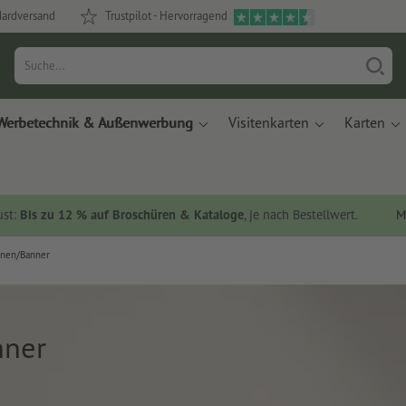
dardversand
Trustpilot - Hervorragend
Werbetechnik & Außenwerbung
Visitenkarten
Karten
ust:
Bis zu 12 % auf Broschüren & Kataloge
, je nach Bestellwert.
M
anen/Banner
nner