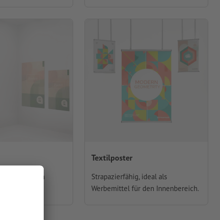
Textilposter
e Ausdrucke in
Strapazierfähig, ideal als
lagen.
Werbemittel für den Innenbereich.