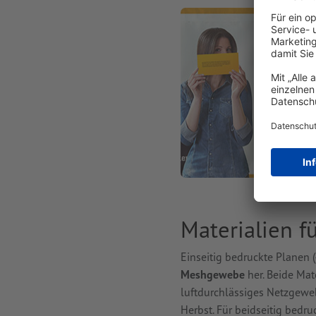
Materialien 
Einseitig bedruckte Planen (
Meshgewebe
her. Beide Mat
luftdurchlässiges Netzgewe
Herbst. Für beidseitig bed