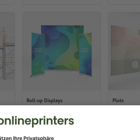
Roll-up Displays
Plots
 an
Einfach und schnell aufzubauende
Großformatig
Präsentationssysteme.
kleinsten Auf