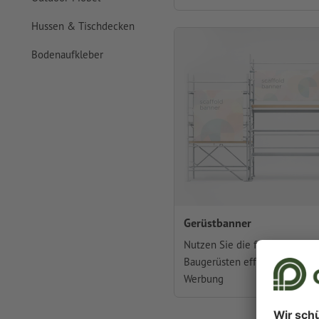
Hussen & Tischdecken
Bodenaufkleber
Gerüstbanner
Nutzen Sie die freien Flächen
Baugerüsten effektiv für Ihre
Werbung