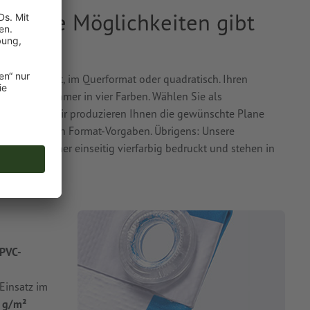
Welche Möglichkeiten gibt
 Hochformat, im Querformat oder quadratisch. Ihren
eidseitig immer in vier Farben. Wählen Sie als
eshgewebe
. Wir produzieren Ihnen die gewünschte Plane
 individuellen Format-Vorgaben. Übrigens: Unsere
 werden immer einseitig vierfarbig bedruckt und stehen in
l.
PVC-
Einsatz im
 g/m²