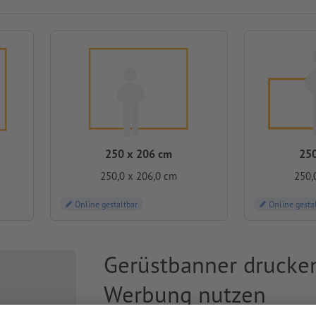
250 x 206 cm
250
250,0 x 206,0 cm
250,
Online gestaltbar
Online gesta
Gerüstbanner drucken
Werbung nutzen