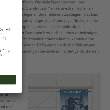
ußenbereich effektiv. Wie viele Passanten von Ihrer
t natürlich vom Standort ab. Man kann extra Flächen an
nehmung des eigenen Unternehmens zu steigern, das kann
 gibt es eine gute und günstige Alternative: Nutzen Sie die
 Ihre Werbung. Es bietet sich an, die bedruckten
ugenhöhe der Passanten bzw. nicht zu hoch zu befestigen,
rd. Wenn Sie Gerüstbanner drucken lassen, können diese
der Baustelle dienen. Dafür eignen sich ebenfalls unsere
dieser Planen benötigen Sie nicht einmal fertige Druckdaten,
alten.
hlen
dem
ormte
 bedrucken
 und dem