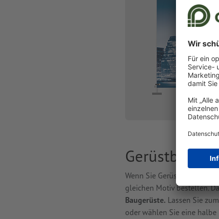
Gerüstbanner
Wenn Sie Gerüstbanner druc
gleichen Motiv bestellen. 
Baugerüste.
Lassen Sie zum 
oder wählen Sie eine halbe