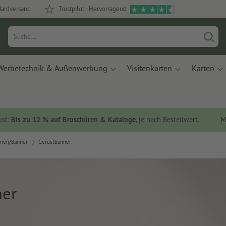
dardversand
Trustpilot - Hervorragend
Werbetechnik & Außenwerbung
Visitenkarten
Karten
ust:
Bis zu 12 % auf Broschüren & Kataloge
, je nach Bestellwert.
M
anen/Banner
Gerüstbanner
ner