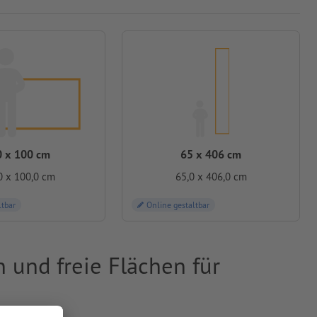
 x 100 cm
65 x 406 cm
0 x 100,0 cm
65,0 x 406,0 cm
ltbar
Online gestaltbar
 und freie Flächen für