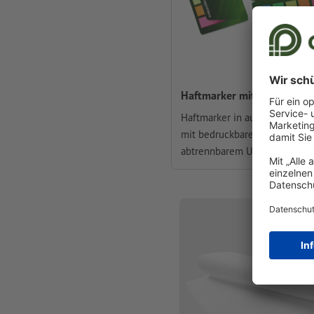
Haftmarker mit Umschlag
Haftmarker in auffälligen Far
mit bedruckbarem und
abtrennbarem Umschlag.