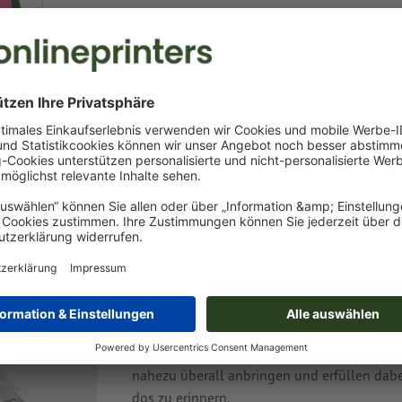
ben
Haftnotizen: eine Erf
Unzählige Versuche sind gescheitert,
klassi
ersetzen: Ob Microsoft Office oder ein bran
Klebezetteln wirklich gefährlich werden. Der
nahezu überall anbringen und erfüllen dabe
dos zu erinnern.