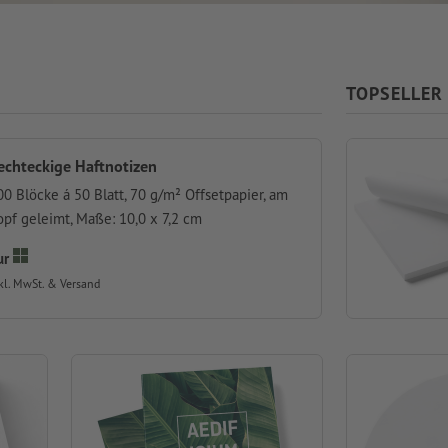
TOPSELLER
echteckige Haftnotizen
00 Blöcke á 50 Blatt, 70 g/m² Offsetpapier, am
opf geleimt, Maße: 10,0 x 7,2 cm
ur
kl. MwSt. & Versand