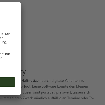
olgsstory
sch gedruckte Haftnotizen
durch digitale Varianten zu
dneues Startup-Tool, keine Software konnte den kleinen
 Grund? Haftnotizen sind portabel, preiswert, lassen sich
i immer ihren Zweck nämlich auffällig an Termine oder To-