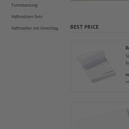
Formstanzung
Haftnotizen-Sets
BEST PRICE
Haftmarker mit Umschlag
R
5
K
n
in