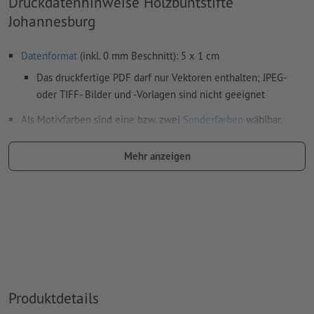
Druckdatenhinweise Holzbuntstifte
Johannesburg
Datenformat
(inkl. 0 mm Beschnitt): 5 x 1 cm
Das druckfertige PDF darf nur Vektoren enthalten; JPEG-
oder TIFF- Bilder und -Vorlagen sind nicht geeignet
Als Motivfarben sind eine bzw. zwei
Sonderfarben
wählbar.
Benennen Sie die Farbfelder mit der entsprechenden
Mehr anzeigen
Zielfarbe aus dem Pantone FORMULA GUIDE Solid Coated
(z.B. "Pantone 286 C").
Es sind keine Metallic- und Neonfarben möglich.
Gold (Pantone 871 C) und Silber (Pantone 877 C) sind als
Druckfarben möglich. Bitte benennen Sie dafür die in Ihren
Druckdaten angelegte Volltonfarbe in „gold“ oder „silver“.
das Trägermaterial kann beim
Druck mit weißer Farbe
Produktdetails
durchscheinen