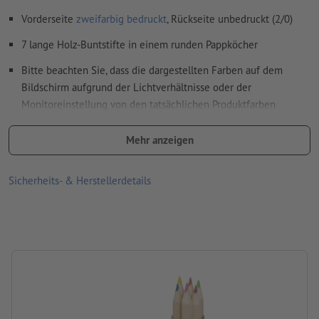
Weitere Informationen und Tipps zu
Vektordaten
finden Sie
Vorderseite
zweifarbig bedruckt
, Rückseite unbedruckt (2/0)
in unserem Hilfecenter.
7 lange Holz-Buntstifte in einem runden Pappköcher
Schriftgröße: mindestens 6 Pt (2,12 mm)
Bitte beachten Sie, dass die dargestellten Farben auf dem
Rechtschreib- und Satzfehler
werden von uns nicht geprüft
Bildschirm aufgrund der Lichtverhältnisse oder der
Monitoreinstellung von den tatsächlichen Produktfarben
Wie lege ich Druckdaten richtig an?
abweichen können
Mehr anzeigen
Größe: 18,7 x ø 2,5 cm
Material: Holz, Karton
Sicherheits- & Herstellerdetails
Verpackung: nicht einzeln verpackt
Verarbeitung: Tampondruck
Druckstand: auf dem Köcher