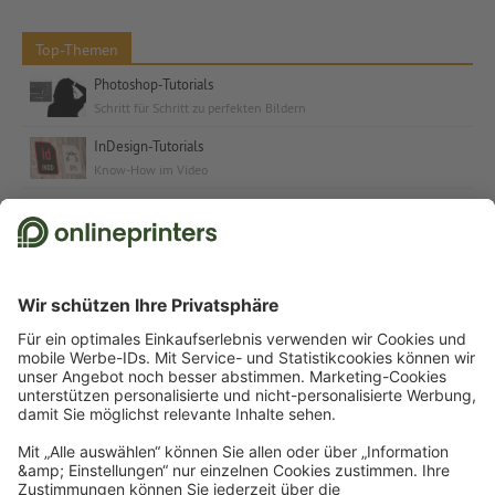
Top-Themen
Photoshop-Tutorials
Schritt für Schritt zu perfekten Bildern
InDesign-Tutorials
Know-How im Video
Kostenlose Schriften & Fonts
Schriften und Schrift-Tutorials für jeden Anlass
© 2026
onlineprinters.at MAGAZIN