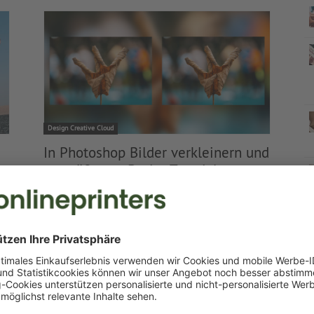
Design Creative Cloud
In Photoshop Bilder verkleinern und
vergrößern – Basics Tutorial
-
0
Christoph
Januar 16, 2019
0
nn
0