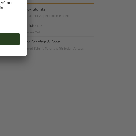
Photoshop-Tutorials
Schritt für Schritt zu perfekten Bildern
InDesign-Tutorials
Know-How im Video
Kostenlose Schriften & Fonts
Schriften und Schrift-Tutorials für jeden Anlass