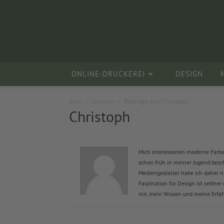
ONLINE-DRUCKEREI
DESIGN
Start
Autoren
Beiträge von Christoph
Christoph
Mich interessieren moderne Farbe
schon früh in meiner Jugend besc
Mediengestalter habe ich daher n
Faszination für Design ist seither
mir, mein Wissen und meine Erfah