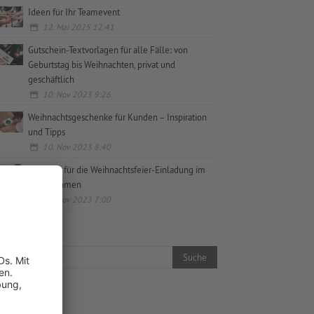
Ideen für Ihr Teamevent
12. Mai 2025 12:41
Gutschein-Textvorlagen für alle Fälle: von
Geburtstag bis Weihnachten, privat und
geschäftlich
10. Nov 2023 9:26
Weihnachtsgeschenke für Kunden – Inspiration
und Tipps
10. Nov 2023 8:40
Vorlagen für die Weihnachtsfeier-Einladung im
Unternehmen
10. Nov 2023 7:00
Top-Themen