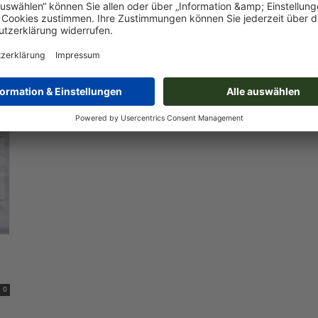
Design
Photoshop Rahmen-Werkzeug: Was
das neue Tool bringt (CC 2019)
-
Christoph
November 21, 2018
0
0