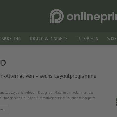
MARKETING
DRUCK & INSIGHTS
TUTORIALS
WIS
UD
gn-Alternativen – sechs Layoutprogramme
onelles Layout ist Adobe InDesign der Platzhirsch – oder muss das
Wir haben sechs InDesign-Alternativen auf ihre Tauglichkeit geprüft.
sen