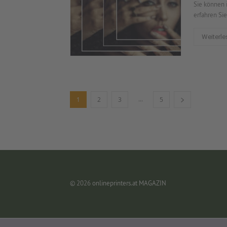
Sie können 
erfahren Sie
Weiterle
...
1
2
3
5
© 2026
onlineprinters.at MAGAZIN