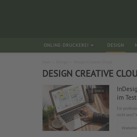
ONLINE-DRUCKEREI
DESIGN
Start
Design
Design Creative Cloud
DESIGN CREATIVE CLO
InDesi
CHECK
im Test
Für professi
nicht sein? 
Weiterle