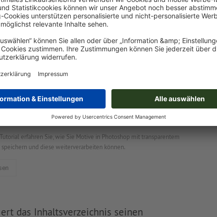
hop-Filter und ihre Anwendung
lfe von Filtern zu bearbeiten, ist ein elementarer Bestandteil von
shop. In unserem Video-Tutorial zeigen wir drei Beispiele.
sen
hop Hintergrund transparent machen –
Tutorial
Tutorial erfahren Sie, wie Sie Motive in Photoshop mit transparentem
 speichern und diese weiterverarbeiten können.
sen
iert das Inhaltsverzeichnis seinen