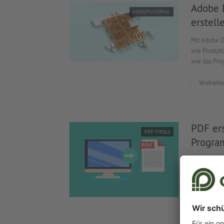
Adobe D
VIDEOTUTORIAL
erstell
Mit Adobe D
wie Produkt
wie das Pro
Weiterle
PDF ers
PDF-TOOLS
Progr
Ein PDF zu 
und schnells
Weiterle