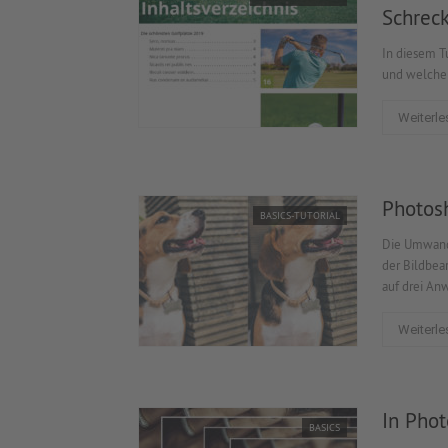
Schrec
In diesem Tu
und welche 
Weiterle
Photosh
BASICS-TUTORIAL
Die Umwandl
der Bildbea
auf drei An
Weiterle
In Phot
BASICS