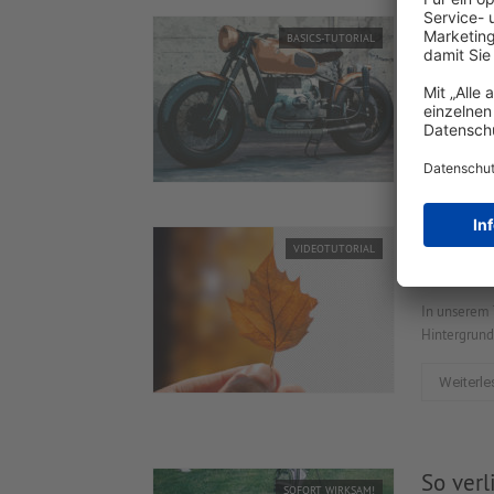
Photos
BASICS-TUTORIAL
Bilder mithi
Adobe Photo
Weiterle
Photos
VIDEOTUTORIAL
Basics 
In unserem 
Hintergrund
Weiterle
So verl
SOFORT WIRKSAM!