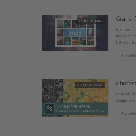
Gratis-
BASICS-TUTORIAL
In unserem T
nur wenigen
DIN-A5-Tisc
Weiterle
Photosh
FÜR KREATIVKÖPFE
Abstrakte, 
zeigen, wie
Weiterle