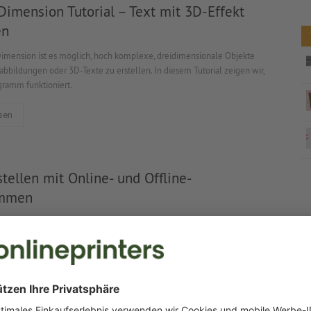
imension Tutorial – Text mit 3D-Effekt
en
imension ist es möglich, hoch komplexe, dreidimensionale Objekte
abbildungen oder 3D-Texte zu erstellen. In diesem Tutorial zeigen wir,
gramm funktioniert.
sen
tellen mit Online- und Offline-
ammen
erstellen ist über mehrere Wege möglich. Wir zeigen Ihnen die besten
ten Varianten.
sen