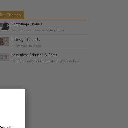
Top-Themen
Photoshop-Tutorials
Schritt für Schritt zu perfekten Bildern
InDesign-Tutorials
Know-How im Video
Kostenlose Schriften & Fonts
Schriften und Schrift-Tutorials für jeden Anlass