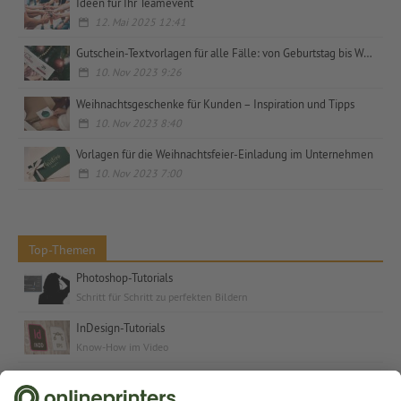
Ideen für Ihr Teamevent
12. Mai 2025 12:41
Gutschein-Textvorlagen für alle Fälle: von Geburtstag bis Weihnachten, privat und geschäftlich
10. Nov 2023 9:26
Weihnachtsgeschenke für Kunden – Inspiration und Tipps
10. Nov 2023 8:40
Vorlagen für die Weihnachtsfeier-Einladung im Unternehmen
10. Nov 2023 7:00
Top-Themen
Photoshop-Tutorials
Schritt für Schritt zu perfekten Bildern
InDesign-Tutorials
Know-How im Video
Kostenlose Schriften & Fonts
Schriften und Schrift-Tutorials für jeden Anlass