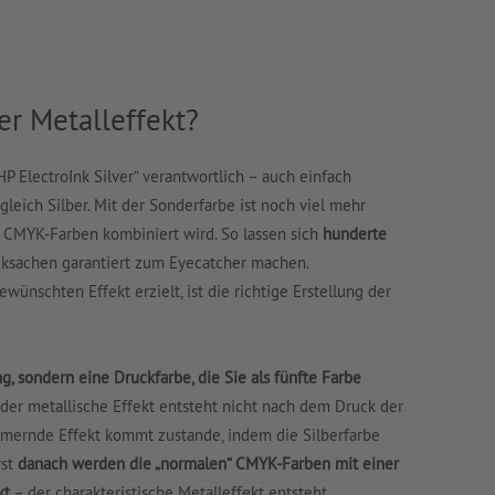
er Metalleffekt?
HP ElectroInk Silver“ verantwortlich – auch einfach
 gleich Silber. Mit der Sonderfarbe ist noch viel mehr
 CMYK-Farben kombiniert wird. So lassen sich
hunderte
ucksachen garantiert zum Eyecatcher machen.
ünschten Effekt erzielt, ist die richtige Erstellung der
g, sondern eine Druckfarbe, die Sie als fünfte Farbe
 der metallische Effekt entsteht nicht nach dem Druck der
mmernde Effekt kommt zustande, indem die Silberfarbe
rst
danach werden die „normalen“ CMYK-Farben mit einer
kt
– der charakteristische Metalleffekt entsteht.