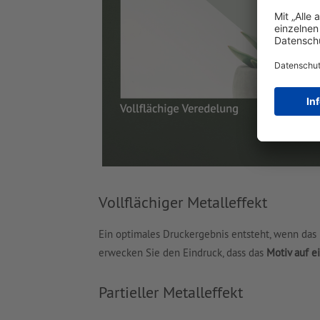
Vollflächiger Metalleffekt
Ein optimales Druckergebnis entsteht, wenn das M
erwecken Sie den Eindruck, dass das
Motiv auf e
Partieller Metalleffekt