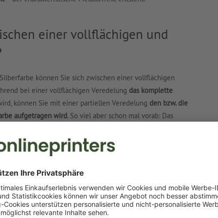
ischen einer vollflächigen und
?
Silberfarbe können Sie sich zwischen einer vollflächigen
ährend bei einer vollflächigen Veredelung
das komplette
ird, können Sie mit einer partiellen Veredelung
den bzw. die
farbe aufgetragen wird
. So viel aber schon mal vorab: Das
quasi identisch.