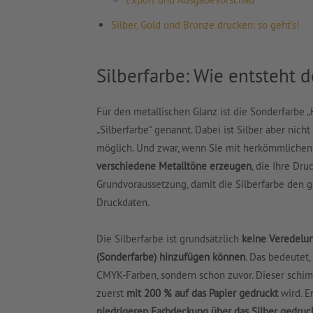
Silber, Gold und Bronze drucken: so geht’s!
Silberfarbe: Wie entsteht d
Für den metallischen Glanz ist die Sonderfarbe „
„Silberfarbe“ genannt. Dabei ist Silber aber nicht
möglich. Und zwar, wenn Sie mit herkömmlichen
verschiedene Metalltöne erzeugen
, die Ihre Dr
Grundvoraussetzung, damit die Silberfarbe den gew
Druckdaten.
Die Silberfarbe ist grundsätzlich
keine Veredelun
(Sonderfarbe) hinzufügen können
. Das bedeutet,
CMYK-Farben, sondern schon zuvor. Dieser schi
zuerst
mit 200 % auf das Papier gedruckt
wird. E
niedrigeren Farbdeckung über das Silber gedruc