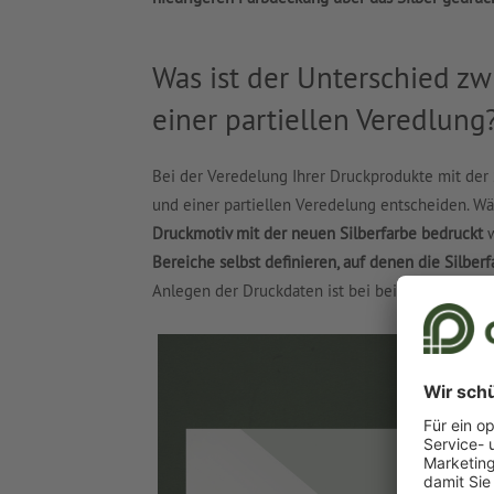
Was ist der Unterschied zw
einer partiellen Veredlung
Bei der Veredelung Ihrer Druckprodukte mit der 
und einer partiellen Veredelung entscheiden. W
Druckmotiv mit der neuen Silberfarbe bedruckt
w
Bereiche selbst definieren, auf denen die Silber
Anlegen der Druckdaten ist bei beiden Varianten 