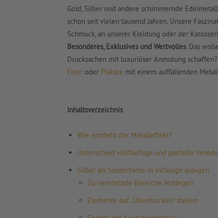
Gold, Silber und andere schimmernde Edelmetall
schon seit vielen tausend Jahren. Unsere Faszina
Schmuck, an unserer Kleidung oder der Karosser
Besonderes, Exklusives und Wertvolles
. Das wol
Drucksachen mit luxuriöser Anmutung schaffen?
Flyer
oder
Plakate
mit einem auffallenden Metalle
Inhaltsverzeichnis
Wie entsteht der Metalleffekt?
Unterschied vollflächige und partielle Vered
Silber als Sonderfarbe in InDesign anlegen
Zu veredelnde Bereiche festlegen
Elemente auf „Überdrucken“ stellen
Export und Ausgabevorschau