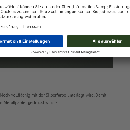
otiv vollflächig mit der Silberfarbe unterlegt wird. Damit
in Metallpapier gedruckt
wurde.