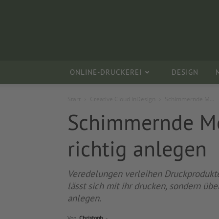
ONLINE-DRUCKEREI
DESIGN
Start
Creative Cloud InDesign
Schimmernde M...
Schimmernde Met
richtig anlegen
Veredelungen verleihen Druckprodukten
lässt sich mit ihr drucken, sondern üb
anlegen.
Von
Christoph
-