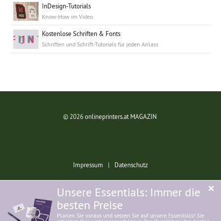
InDesign-Tutorials
Know-How im Video
Kostenlose Schriften & Fonts
Schriften und Schrift-Tutorials für jeden Anlass
© 2026
onlineprinters.at MAGAZIN
Impressum
|
Datenschutz
Unsere Essentials: Immer die
besten Preise
Planen Sie voraus und setzen Sie auf unsere Essentials! Sie