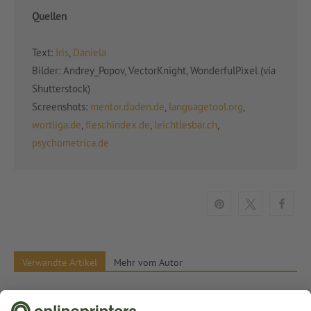
Quellen
Text:
Iris
,
Daniela
Bilder: Andrey_Popov, VectorKnight, WonderfulPixel (via
Shutterstock)
Screenshots:
mentor.duden.de
,
languagetool.org
,
wortliga.de
,
fleschindex.de
,
leichtlesbar.ch
,
psychometrica.de
Verwandte Artikel
Mehr vom Autor
Ideen für Ihr Teamevent