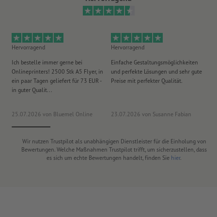
Hervorragend
Hervorragend
He
Ich bestelle immer gerne bei
Einfache Gestaltungsmöglichkeiten
Ex
Onlineprinters! 2500 Stk A5 Flyer, in
und perfekte Lösungen und sehr gute
Vi
ein paar Tagen geliefert für 73 EUR -
Preise mit perfekter Qualität.
au
in guter Qualit...
pü
25.07.2026
von Bluemel Online
23.07.2026
von Susanne Fabian
15
Wir nutzen Trustpilot als unabhängigen Dienstleister für die Einholung von
Bewertungen. Welche Maßnahmen Trustpilot trifft, um sicherzustellen, dass
es sich um echte Bewertungen handelt, finden Sie
hier
.