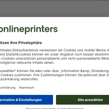
Herzluftballons, beidseitig
bedruckt
Ihre Werbung stets im Blick, egal
wie der Wind sich dreht