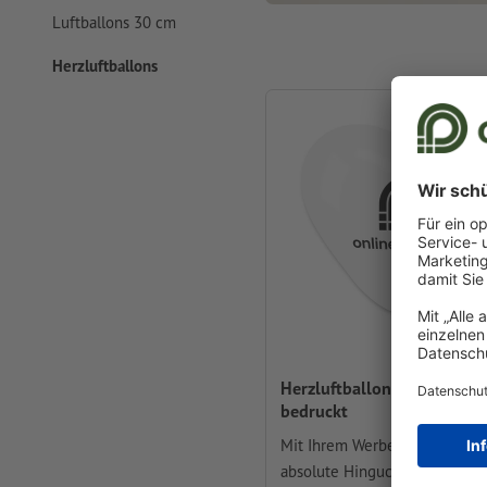
Luftballons 30 cm
Herzluftballons
Herzluftballons, einseitig
bedruckt
Mit Ihrem Werbemotiv der
absolute Hingucker