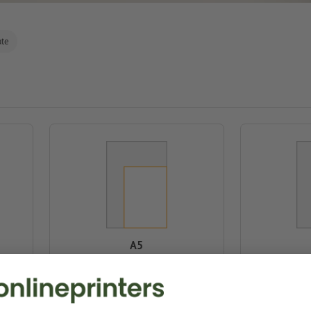
ate
A5
14,8 x 21,0 cm
10,
Online gestaltbar
Online gesta