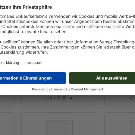
A6 halb
5,0 x 14,8 cm
7,