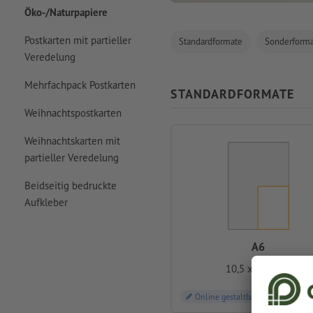
Öko-/Naturpapiere
Postkarten mit partieller
Standardformate
Sonderform
Veredelung
Mehrfachpack Postkarten
STANDARDFORMATE
Weihnachtspostkarten
Weihnachtskarten mit
partieller Veredelung
Beidseitig bedruckte
Aufkleber
A6
10,5 x 14,8 cm
Online gestaltbar