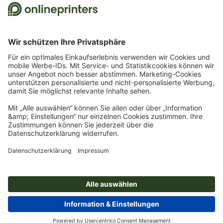
Bestellung ist nur ein Gutscheincode einlösbar. Mehrfach einlösbar. Keine
Barauszahlung. Nicht mit weiteren Aktionen kombinierbar. Die Aktion gilt bis
einschließlich 31.8.2026.
2
Sie erhalten zunächst eine E-Mail, in der Sie die Anmeldung zum Newsletter durch
einen Klick bestätigen. Erst dann senden wir Ihnen den Rabattcode und künftig
unseren Newsletter zu. Natürlich können Sie sich jederzeit wieder abmelden.
Maximale Höhe des Rabatts: 150 € des Bestellwerts (netto). Einmalig einlösbar.
Kein Mindestbestellwert. Keine Barauszahlung. Nicht mit weiteren Aktionen oder
Gutscheincodes kombinierbar.
Der Gutschein ist nach Erhalt sechs Wochen gültig.
3
Einfach den Gutscheincode STICKYNOTES26-20 im dafür vorgesehenen Feld im
Warenkorb eintragen und auf ausgewählte Produkte sparen. Kein
Mindestbestellwert. Mehrfach einlösbar. Keine Barauszahlung. Nicht mit weiteren
Aktionen kombinierbar. Die Aktion gilt bis einschließlich 31.08.2026.
4
Einfach den Gutscheincode CALENDARS10-26 im dafür vorgesehenen Feld im
Warenkorb eintragen und auf ausgewählte Produkte sparen. Kein
Mindestbestellwert. Mehrfach einlösbar. Keine Barauszahlung. Nicht mit weiteren
Aktionen kombinierbar. Die Aktion gilt bis einschließlich 31.08.2026.