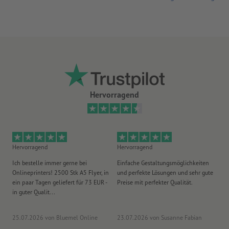
Hervorragend
Hervorragend
Hervorragend
He
Ich bestelle immer gerne bei
Einfache Gestaltungsmöglichkeiten
Ex
Onlineprinters! 2500 Stk A5 Flyer, in
und perfekte Lösungen und sehr gute
Vi
ein paar Tagen geliefert für 73 EUR -
Preise mit perfekter Qualität.
au
in guter Qualit...
pü
25.07.2026
von Bluemel Online
23.07.2026
von Susanne Fabian
15