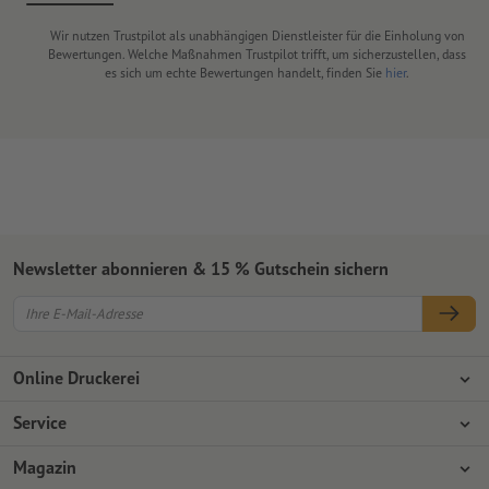
Wir nutzen Trustpilot als unabhängigen Dienstleister für die Einholung von
Bewertungen. Welche Maßnahmen Trustpilot trifft, um sicherzustellen, dass
es sich um echte Bewertungen handelt, finden Sie
hier
.
Newsletter abonnieren & 15 % Gutschein sichern
Online Druckerei
Über Onlineprinters
Service
Presse
Zahlungsarten
Magazin