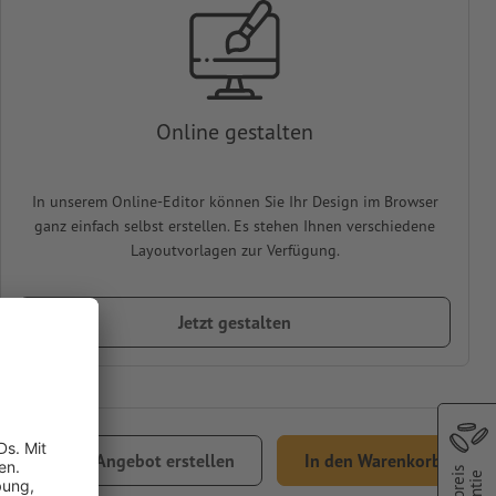
Online gestalten
In unserem Online-Editor können Sie Ihr Design im Browser
ganz einfach selbst erstellen. Es stehen Ihnen verschiedene
Layoutvorlagen zur Verfügung.
Jetzt gestalten
,49
Angebot erstellen
In den Warenkorb
% MwSt.