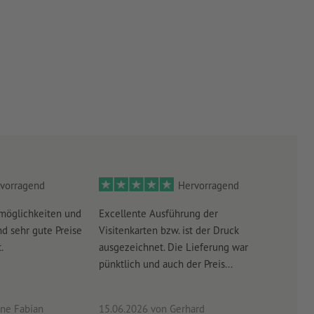
vorragend
Hervorragend
möglichkeiten und
Excellente Ausführung der
Perf
d sehr gute Preise
Visitenkarten bzw. ist der Druck
Ausw
.
ausgezeichnet. Die Lieferung war
Lief
pünktlich und auch der Preis...
ne Fabian
15.06.2026
von Gerhard
09.0