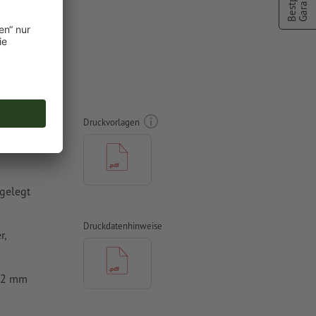
Bestpreis
Garantie
pel 2300
Druckvorlagen
gelegt
Druckdatenhinweise
r,
0,2 mm
, Verdana oder