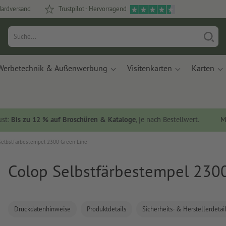
dardversand
Trustpilot - Hervorragend
Werbetechnik & Außenwerbung
Visitenkarten
Karten
ust:
Bis zu 12 % auf Broschüren & Kataloge
, je nach Bestellwert.
M
Selbstfärbestempel 2300 Green Line
Colop Selbstfärbestempel 230
Druckdatenhinweise
Produktdetails
Sicherheits- & Herstellerdetai