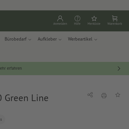
Anmelden
Hilfe
Merkliste
Warenkorb
Bürobedarf
Aufkleber
Werbeartikel
ehr erfahren
0 Green Line
Drucken
Teilen
Auf die
ls