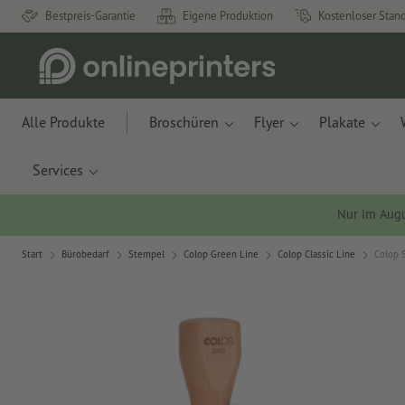
Bestpreis-Garantie
Eigene Produktion
Kostenloser Stan
Alle Produkte
Broschüren
Flyer
Plakate
Services
Nur im Aug
Start
Bürobedarf
Stempel
Colop Green Line
Colop Classic Line
Colop 