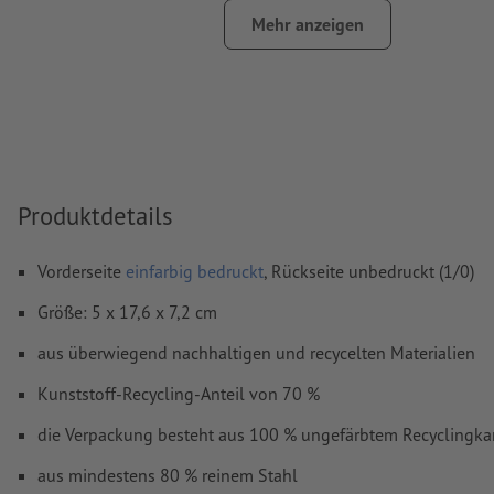
Helvetica für einen optimalen Abdruck
Mehr anzeigen
Abstand Motiv zum Endformat: mindestens 1 mm
Linienstärke: mindestens 1 Pt (0,4 mm)
Auflösung:
600 dpi
Wie lege ich Druckdaten richtig an?
Produktdetails
Vorderseite
einfarbig bedruckt
, Rückseite unbedruckt (1/0)
Größe: 5 x 17,6 x 7,2 cm
aus überwiegend nachhaltigen und recycelten Materialien
Kunststoff-Recycling-Anteil von 70 %
die Verpackung besteht aus 100 % ungefärbtem Recyclingka
aus mindestens 80 % reinem Stahl