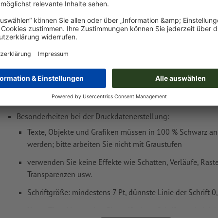
Gewicht: ca.
231 g
Druckdatenhinweise Colop Selbstfärbestem
Green Line
Datenformat: 4,5 x 3 cm
Besonderheiten bei der Druckdatenerstellung:
Texte, Objekte und Grafiken müssen in 100 % Schwarz an
werden; bitte arbeiten Sie nicht mit Graustufen
verwenden Sie keine Effekte wie Schatten, Verläufe, Raste
Transparenzen usw.
Schriftgröße: mindestens 7 Pt, dünnste Linie der Schrift 
Unser Tipp:
Verwenden Sie serifenlose Schriften wie Arial