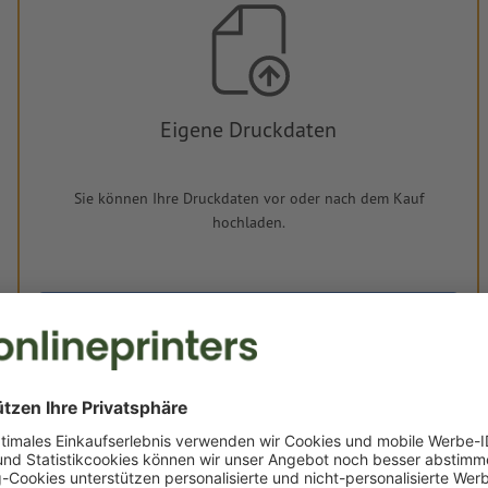
Eigene Druckdaten
Sie können Ihre Druckdaten vor oder nach dem Kauf
hochladen.
Jetzt hochladen
Lieferung ca.:
€ 50,41
€ 60
Fr, 14. Aug. - Mo, 17. Aug.
netto
inkl. 20