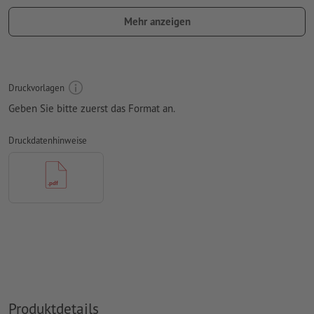
Schwarze Elemente nur mit 100 % Schwarz anlegen (z. B.
Mehr anzeigen
Barcodes wie EAN, QR-Codes, Texte usw.)
Auflösung:
300 dpi
umlaufend 3 mm
Beschnitt
anlegen, wichtige Informationen
Druckvorlagen
mit mind. 4 mm Abstand zum Endformat
Geben Sie bitte zuerst das Format an.
Schriften
müssen vollständig eingebettet oder in Kurven
konvertiert werden
Druckdatenhinweise
Farbmodus:
CMYK, FOGRA51 (PSO Coated v3) für gestrichene
Papiere, FOGRA52 (PSO Uncoated v3 FOGRA52) für
ungestrichene Papiere
Rechtschreib- und Satzfehler
werden von uns nicht geprüft
Überdruckeneinstellungen
werden von uns nicht geprüft
Kommentare
werden gelöscht und nicht gedruckt
Inhalte von
Formularfeldern
werden mitgedruckt
Produktdetails