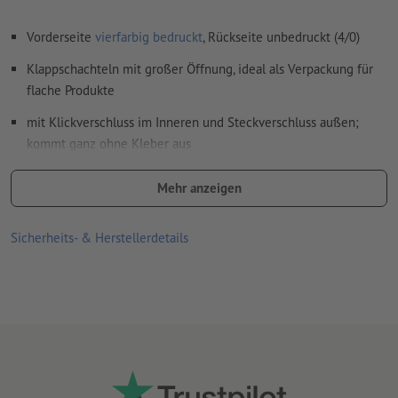
Wie lege ich Druckdaten richtig an?
Vorderseite
vierfarbig bedruckt
, Rückseite unbedruckt (4/0)
Klappschachteln mit großer Öffnung, ideal als Verpackung für
flache Produkte
mit Klickverschluss im Inneren und Steckverschluss außen;
kommt ganz ohne Kleber aus
dank großem Deckel leicht zu öffnen und wieder gut
Mehr anzeigen
verschließbar
Bauart: FEFCO 0427
Sicherheits- & Herstellerdetails
Wellpappe besteht größtenteils aus Altpapier – weniger
Ressourcennutzung, Energie- und Wasserverbrauch
100 % recyclebar und umweltfreundlich
widerstandsfähig gegen Feuchtigkeit und
Temperaturschwankungen aufgrund hoher Kartonqualität