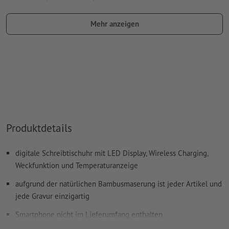
Benennung des Farbfelds: "Laser"
Mehr anzeigen
Farbtyp: Vollton
Farbwert: frei wählbar
Hinweis: diese "Farbe" dient lediglich Produktionszwecken,
es ist keine farbliche Gravur
Das druckfertige PDF darf nur Vektoren enthalten; JPEG-
oder TIFF- Bilder und -Vorlagen sind nicht geeignet
Produktdetails
Weitere Informationen und Tipps zu
Vektordaten
finden Sie
in unserem Hilfecenter.
digitale Schreibtischuhr mit LED Display, Wireless Charging,
Rechtschreib- und Satzfehler
werden von uns nicht geprüft
Weckfunktion und Temperaturanzeige
aufgrund der natürlichen Bambusmaserung ist jeder Artikel und
Wie lege ich Druckdaten richtig an?
jede Gravur einzigartig
Smartphone nicht im Lieferumfang enthalten