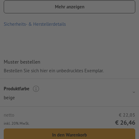
Bitte beachten Sie, dass die dargestellten Farben oder die
Mehr anzeigen
Veredelung auf dem Bildschirm aufgrund der Lichtverhältnisse
oder der Monitoreinstellung von den tatsächlichen
Sicherheits- & Herstellerdetails
Produktfarben abweichen können
Größe: 16 x 4 x 7,5 cm
Material: Bambus
Verpackung: Karton
Muster bestellen
Verarbeitung: Lasergravur
Bestellen Sie sich hier ein unbedrucktes Exemplar.
Gravurstand: auf der Oberseite der Box
Produktfarbe
beige
netto
€ 22,05
€ 26,46
inkl. 20% MwSt.
In den Warenkorb