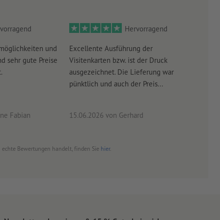
vorragend
Hervorragend
möglichkeiten und
Excellente Ausführung der
Perf
d sehr gute Preise
Visitenkarten bzw. ist der Druck
Ausw
.
ausgezeichnet. Die Lieferung war
Lief
pünktlich und auch der Preis...
ne Fabian
15.06.2026
von Gerhard
09.0
um echte Bewertungen handelt, finden Sie
hier
.