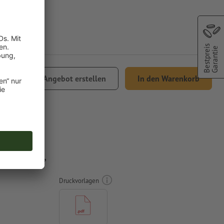
Bestpreis
Garantie
9,15
Angebot erstellen
In den Warenkorb
 MwSt.
lbindung,
Druckvorlagen