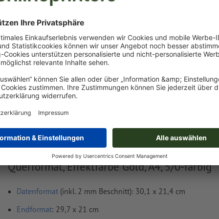
Jetzt hochladen
Lieferung ca.:
€ 324,29
€ 38
netto
inkl. 20%
Gewicht: ca.
1,6 kg
Druckdatenhinweise Wandkalender mit Spira
Querformat, Effektfarbe Gold, A4, 5/0-farbig
Datenformat
(inkl. 2 mm Beschnitt): 30,1 x 21,4 cm
Endformat
: 29,7 x 21 cm