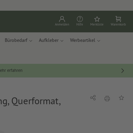
Anmelden
Hilfe
Merkliste
Warenkorb
Bürobedarf
Aufkleber
Werbeartikel
ehr erfahren
g, Querformat,
Drucken
Teilen
Auf die