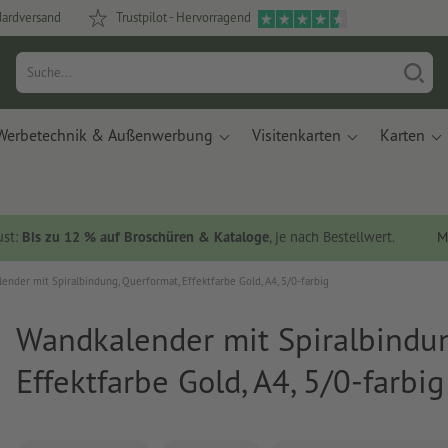
dardversand
Trustpilot - Hervorragend
Werbetechnik & Außenwerbung
Visitenkarten
Karten
ust:
Bis zu 12 % auf Broschüren & Kataloge
, je nach Bestellwert.
M
ender mit Spiralbindung, Querformat, Effektfarbe Gold, A4, 5/0-farbig
Wandkalender mit Spiralbindun
Effektfarbe Gold, A4, 5/0-farbig