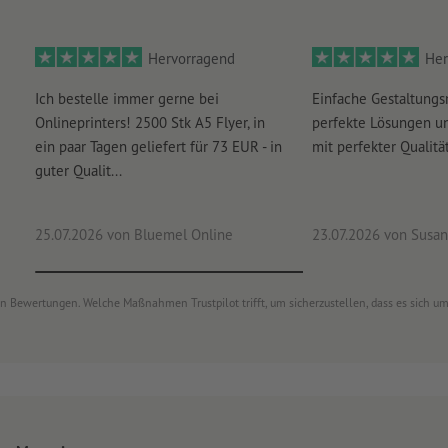
Wie lege ich Druckdaten richtig an?
Hervorragend
Her
Ich bestelle immer gerne bei
Einfache Gestaltungs
Onlineprinters! 2500 Stk A5 Flyer, in
perfekte Lösungen un
ein paar Tagen geliefert für 73 EUR - in
mit perfekter Qualität
guter Qualit...
25.07.2026
von Bluemel Online
23.07.2026
von Susan
von Bewertungen. Welche Maßnahmen Trustpilot trifft, um sicherzustellen, dass es sich 