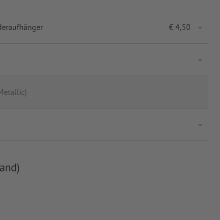
deraufhänger
€
4,50
Metallic)
and)