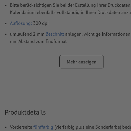
Bitte berücksichtigen Sie bei der Erstellung Ihrer Druckdaten
Kalendarium ebenfalls vollständig in Ihren Druckdaten anzu
Auflösung:
300 dpi
umlaufend 2 mm
Beschnitt
anlegen, wichtige Informationen 
mm Abstand zum Endformat
Schriften
müssen vollständig eingebettet oder in Kurven kon
werden
Mehr anzeigen
Farbmodus:
CMYK, FOGRA51 (PSO Coated v3) für gestrichene
FOGRA52 (PSO Uncoated v3 FOGRA52) für ungestrichene Pa
Rechtschreib- und Satzfehler
werden von uns nicht geprüft
Überdruckeneinstellungen
werden von uns nicht geprüft
Kommentare
werden gelöscht und nicht gedruckt
Produktdetails
Inhalte von
Formularfeldern
werden mitgedruckt
Vorderseite
fünffarbig
(vierfarbig plus eine Sonderfarbe) bed