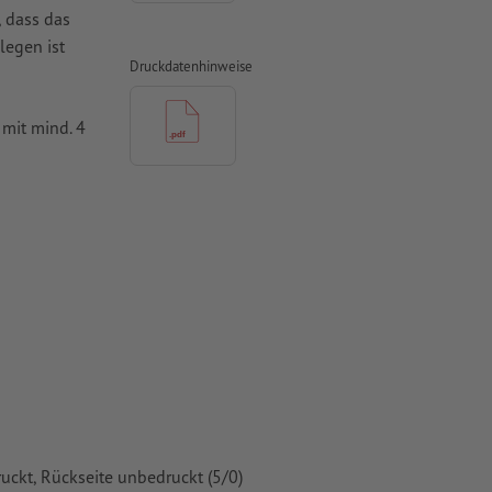
, dass das
legen ist
Druckdatenhinweise
mit mind. 4
vertiert
 Papiere,
piere
ruckt, Rückseite unbedruckt (5/0)