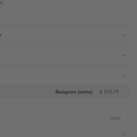
ls
r
Basispreis (netto)
€
319,79
netto