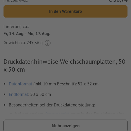
inkl. 20% MwSt.
In den Warenkorb
Lieferung ca.:
Fr, 14. Aug. - Mo, 17. Aug.
Gewicht: ca.
249,36 g
Druckdatenhinweise Weichschaumplatten, 50
x 50 cm
Datenformat
(inkl. 10 mm Beschnitt): 52 x 52 cm
Endformat
: 50 x 50 cm
Besonderheiten bei der Druckdatenerstellung:
bei optionalem
Konturschnitt
muss in den Druckdaten eine
zusätzliche Schnittkontur angelegt werden
Mehr anzeigen