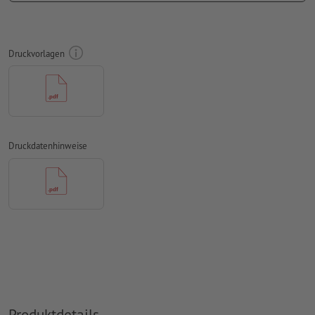
Auflösung:
150 dpi
umlaufend 10 mm
Beschnitt
anlegen, wichtige Informationen
mit mind. 4 mm Abstand zum Endformat
Druckvorlagen
Schriften
müssen vollständig eingebettet oder in Kurven
konvertiert werden
Farbmodus:
CMYK, FOGRA51 (PSO Coated v3) für gestrichene
Papiere
Druckdatenhinweise
Rechtschreib- und Satzfehler
werden von uns nicht geprüft
Überdruckeneinstellungen
werden von uns nicht geprüft
Kommentare
werden gelöscht und nicht gedruckt
Inhalte von
Formularfeldern
werden mitgedruckt
Wie lege ich Druckdaten richtig an?
Produktdetails