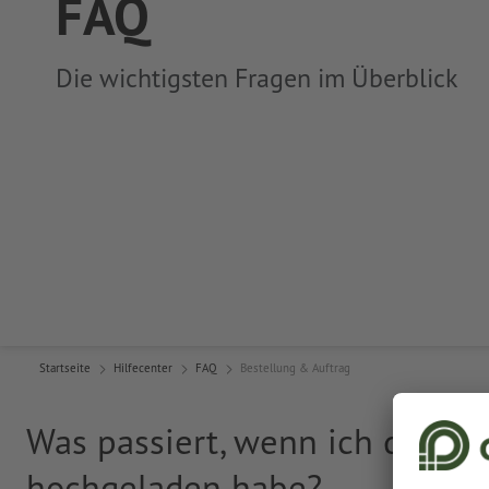
FAQ
Die wichtigsten Fragen im Überblick
Startseite
Hilfecenter
FAQ
Bestellung & Auftrag
Was passiert, wenn ich die Dru
hochgeladen habe?