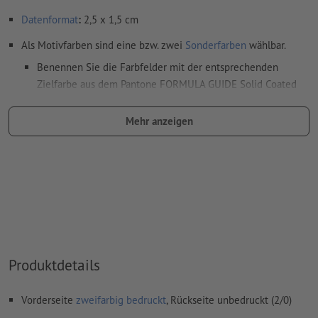
Datenformat
:
2,5 x 1,5 cm
Als Motivfarben sind eine bzw. zwei
Sonderfarben
wählbar.
Benennen Sie die Farbfelder mit der entsprechenden
Zielfarbe aus dem Pantone FORMULA GUIDE Solid Coated
(z.B. "Pantone 286 C").
Mehr anzeigen
Es sind keine Metallic- und Neonfarben möglich.
Gold (Pantone 871 C) und Silber (Pantone 877 C) sind als
Druckfarben möglich. Bitte benennen Sie dafür die in Ihren
Druckdaten angelegte Volltonfarbe in „gold“ oder „silver“.
das Trägermaterial kann beim
Druck mit weißer Farbe
durchscheinen
Das druckfertige PDF darf nur Vektoren enthalten; JPEG-
Produktdetails
oder TIFF- Bilder und -Vorlagen sind nicht geeignet
Weitere Informationen und Tipps zu
Vektordaten
finden Sie
Vorderseite
zweifarbig bedruckt
, Rückseite unbedruckt (2/0)
in unserem Hilfecenter.