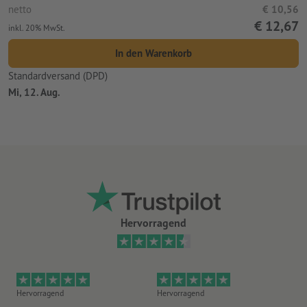
netto
€ 10,56
€ 12,67
inkl. 20% MwSt.
In den Warenkorb
Standardversand (DPD)
Mi, 12. Aug.
Hervorragend
Hervorragend
Hervorragend
He