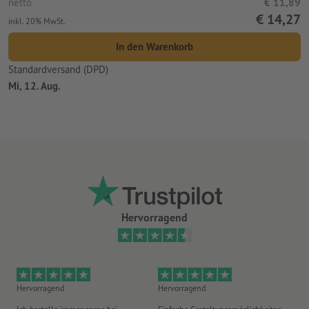
netto
€ 11,89
€ 14,27
inkl. 20% MwSt.
In den Warenkorb
Standardversand (DPD)
Mi, 12. Aug.
Hervorragend
Hervorragend
Hervorragend
He