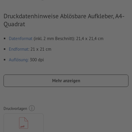
Druckdatenhinweise Ablösbare Aufkleber, A4-
Quadrat
Datenformat
(inkl. 2 mm Beschnitt): 21,4 x 21,4 cm
Endformat
: 21 x 21 cm
Auflösung:
300 dpi
umlaufend 2 mm
Beschnitt
anlegen, wichtige Informationen
mit mind. 4 mm Abstand zum Endformat
Mehr anzeigen
Schriften
müssen vollständig eingebettet oder in Kurven
konvertiert werden
Farbmodus:
CMYK, FOGRA51 (PSO Coated v3) für gestrichene
Druckvorlagen
Papiere, FOGRA52 (PSO Uncoated v3 FOGRA52) für
ungestrichene Papiere
Rechtschreib- und Satzfehler
werden von uns nicht geprüft