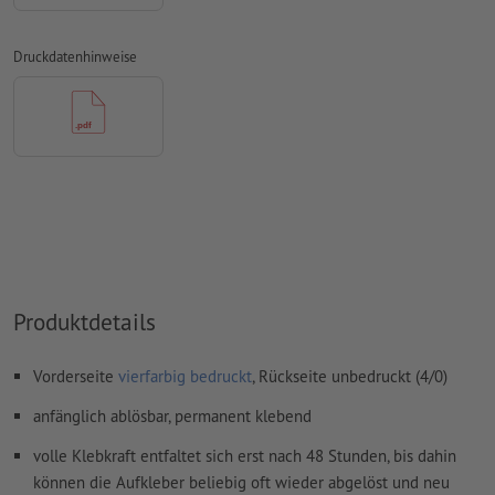
Überdruckeneinstellungen
werden von uns nicht geprüft
Druckdatenhinweise
Transparenzen
müssen generell reduziert werden
Kommentare
werden gelöscht und nicht gedruckt
Inhalte von
Formularfeldern
werden mitgedruckt
Wie lege ich Druckdaten richtig an?
Produktdetails
Vorderseite
vierfarbig bedruckt
, Rückseite unbedruckt (4/0)
anfänglich ablösbar, permanent klebend
volle Klebkraft entfaltet sich erst nach 48 Stunden, bis dahin
können die Aufkleber beliebig oft wieder abgelöst und neu