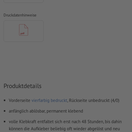
Überdruckeneinstellungen
werden von uns nicht geprüft
Transparenzen
müssen generell reduziert werden
Druckdatenhinweise
Kommentare
werden gelöscht und nicht gedruckt
Inhalte von
Formularfeldern
werden mitgedruckt
Wie lege ich Druckdaten richtig an?
Produktdetails
Vorderseite
vierfarbig bedruckt
, Rückseite unbedruckt (4/0)
anfänglich ablösbar, permanent klebend
volle Klebkraft entfaltet sich erst nach 48 Stunden, bis dahin
können die Aufkleber beliebig oft wieder abgelöst und neu