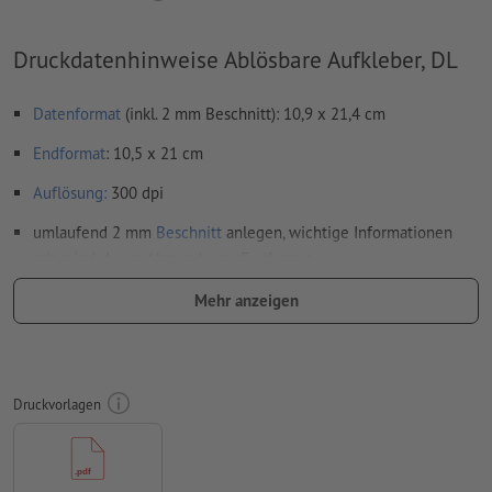
Druckdatenhinweise Ablösbare Aufkleber, DL
Datenformat
(inkl. 2 mm Beschnitt): 10,9 x 21,4 cm
Endformat
: 10,5 x 21 cm
Auflösung:
300 dpi
umlaufend 2 mm
Beschnitt
anlegen, wichtige Informationen
mit mind. 4 mm Abstand zum Endformat
Schriften
müssen vollständig eingebettet oder in Kurven
Mehr anzeigen
konvertiert werden
Farbmodus:
CMYK, FOGRA51 (PSO Coated v3) für gestrichene
Papiere, FOGRA52 (PSO Uncoated v3 FOGRA52) für
Druckvorlagen
ungestrichene Papiere
Rechtschreib- und Satzfehler
werden von uns nicht geprüft