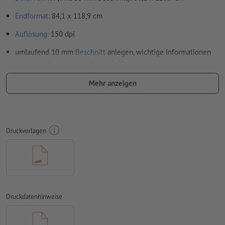
Endformat
: 84,1 x 118,9 cm
Auflösung:
150 dpi
umlaufend 10 mm
Beschnitt
anlegen, wichtige Informationen
mit mind. 4 mm Abstand zum Endformat
Schriften
müssen vollständig eingebettet oder in Kurven
Mehr anzeigen
konvertiert werden
Farbmodus:
CMYK, FOGRA51 (PSO Coated v3) für gestrichene
Papiere
Druckvorlagen
Rechtschreib- und Satzfehler
werden von uns nicht geprüft
Überdruckeneinstellungen
werden von uns nicht geprüft
Kommentare
werden gelöscht und nicht gedruckt
Inhalte von
Formularfeldern
werden mitgedruckt
Druckdatenhinweise
Wie lege ich Druckdaten richtig an?