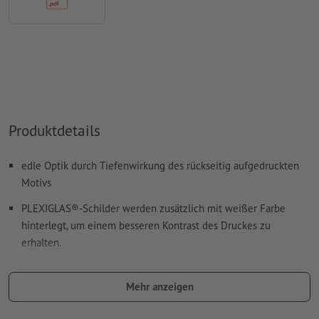
Produktdetails
edle Optik durch Tiefenwirkung des rückseitig aufgedruckten
Motivs
PLEXIGLAS®-Schilder werden zusätzlich mit weißer Farbe
hinterlegt, um einem besseren Kontrast des Druckes zu
erhalten.
Die Lichtundurchlässigkeit ist unter anderem abhängig vom
jeweiligen Untergrund.
Mehr anzeigen
faire Preise durch zentimetergenaue Kalkulation