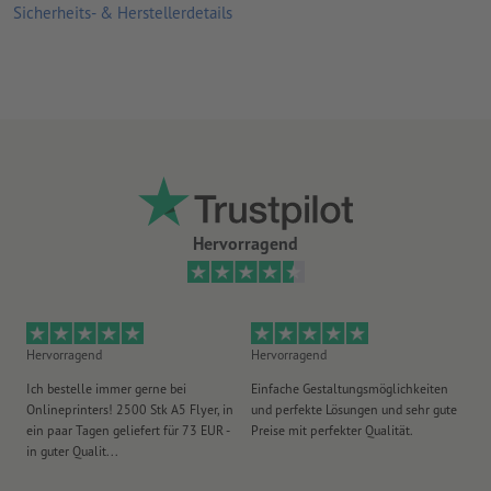
Sicherheits- & Herstellerdetails
im hochwertigen Digitaldruck mit UV-Farben bedruckt
für den Einsatz im Innen- und Außenbereich geeignet
Für jeden Druckauftrag kann nur ein Motiv hochgeladen
werden.
Hervorragend
Hervorragend
Hervorragend
He
Ich bestelle immer gerne bei
Einfache Gestaltungsmöglichkeiten
Ex
Onlineprinters! 2500 Stk A5 Flyer, in
und perfekte Lösungen und sehr gute
Vi
ein paar Tagen geliefert für 73 EUR -
Preise mit perfekter Qualität.
au
in guter Qualit...
pü