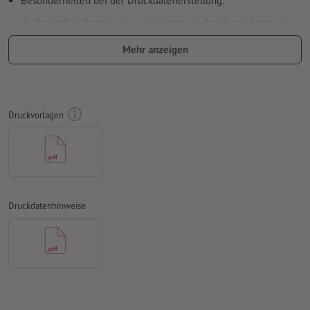
Besonderheiten bei der Druckdatenerstellung:
bei optionalem
Konturschnitt
muss in den Druckdaten eine
zusätzliche Schnittkontur angelegt werden
Mehr anzeigen
Auflösung:
150 dpi
umlaufend 10 mm
Beschnitt
anlegen, wichtige Informationen
mit mind. 4 mm Abstand zum Endformat
Druckvorlagen
Schriften
müssen vollständig eingebettet oder in Kurven
konvertiert werden
Farbmodus:
CMYK, FOGRA51 (PSO Coated v3) für gestrichene
Papiere
Druckdatenhinweise
Rechtschreib- und Satzfehler
werden von uns nicht geprüft
Überdruckeneinstellungen
werden von uns nicht geprüft
Kommentare
werden gelöscht und nicht gedruckt
Inhalte von
Formularfeldern
werden mitgedruckt