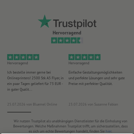
Hervorragend
Hervorragend
Hervorragend
He
Ich bestelle immer gerne bei
Einfache Gestaltungsmöglichkeiten
Ex
Onlineprinters! 2500 Stk A5 Flyer, in
und perfekte Lösungen und sehr gute
Vi
ein paar Tagen geliefert für 73 EUR -
Preise mit perfekter Qualität.
au
in guter Qualit...
pü
25.07.2026
von Bluemel Online
23.07.2026
von Susanne Fabian
15
Wir nutzen Trustpilot als unabhängigen Dienstleister für die Einholung von
Bewertungen. Welche Maßnahmen Trustpilot trifft, um sicherzustellen, dass
es sich um echte Bewertungen handelt, finden Sie
hier
.