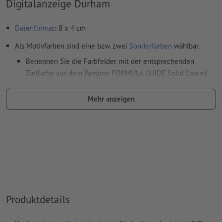
Digitalanzeige Durham
Datenformat
:
8 x 4 cm
Als Motivfarben sind eine bzw. zwei
Sonderfarben
wählbar.
Benennen Sie die Farbfelder mit der entsprechenden
Zielfarbe aus dem Pantone FORMULA GUIDE Solid Coated
(z.B. "Pantone 286 C").
Mehr anzeigen
Es sind keine Metallic- und Neonfarben möglich.
Gold (Pantone 871 C) und Silber (Pantone 877 C) sind als
Druckfarben möglich. Bitte benennen Sie dafür die in Ihren
Druckdaten angelegte Volltonfarbe in „gold“ oder „silver“.
das Trägermaterial kann beim
Druck mit weißer Farbe
durchscheinen
Das druckfertige PDF darf nur Vektoren enthalten; JPEG-
Produktdetails
oder TIFF- Bilder und -Vorlagen sind nicht geeignet
Weitere Informationen und Tipps zu
Vektordaten
finden Sie