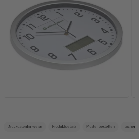
Druckdatenhinweise
Produktdetails
Muster bestellen
Sicherhe