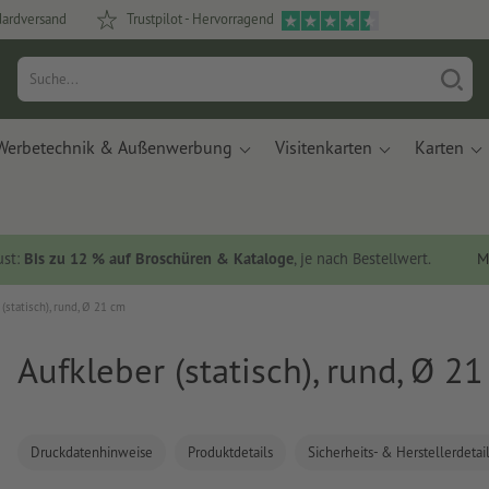
dardversand
Trustpilot - Hervorragend
Werbetechnik & Außenwerbung
Visitenkarten
Karten
ust:
Bis zu 12 % auf Broschüren & Kataloge
, je nach Bestellwert.
M
(statisch), rund, Ø 21 cm
Aufkleber (statisch), rund, Ø 2
Druckdatenhinweise
Produktdetails
Sicherheits- & Herstellerdetai