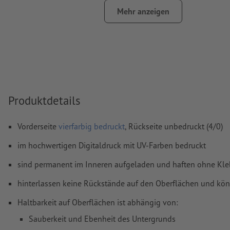
FOGRA52 (PSO Uncoated v3 FOGRA52) für ungestrichene Pa
Mehr anzeigen
Rechtschreib- und Satzfehler
werden von uns nicht geprüft
Überdruckeneinstellungen
werden von uns nicht geprüft
Kommentare
werden gelöscht und nicht gedruckt
Inhalte von
Formularfeldern
werden mitgedruckt
Produktdetails
Wie lege ich Druckdaten richtig an?
Vorderseite
vierfarbig bedruckt
, Rückseite unbedruckt (4/0)
im hochwertigen Digitaldruck mit UV-Farben bedruckt
sind permanent im Inneren aufgeladen und haften ohne Kle
hinterlassen keine Rückstände auf den Oberflächen und kö
Haltbarkeit auf Oberflächen ist abhängig von:
Sauberkeit und Ebenheit des Untergrunds