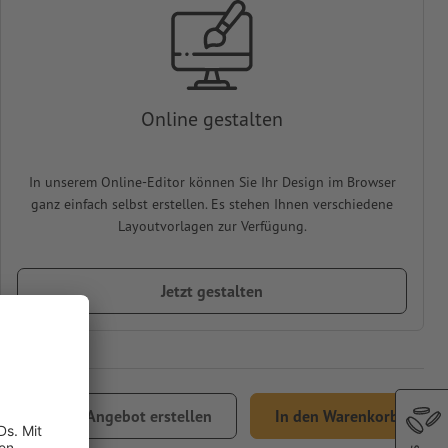
Online gestalten
In unserem Online-Editor können Sie Ihr Design im Browser
ganz einfach selbst erstellen. Es stehen Ihnen verschiedene
Layoutvorlagen zur Verfügung.
Jetzt gestalten
,78
Angebot erstellen
In den Warenkorb
% MwSt.