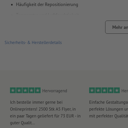
Häufigkeit der Repositionierung
Temperatur und Luftfeuchtigkeit
Hinweis: Bei transparenten Aufklebern ist Weiß nicht druckbar
Mehr an
transparent.
Sicherheits- & Herstellerdetails
Hervorragend
Her
Ich bestelle immer gerne bei
Einfache Gestaltungs
Onlineprinters! 2500 Stk A5 Flyer, in
perfekte Lösungen un
ein paar Tagen geliefert für 73 EUR - in
mit perfekter Qualität
guter Qualit...