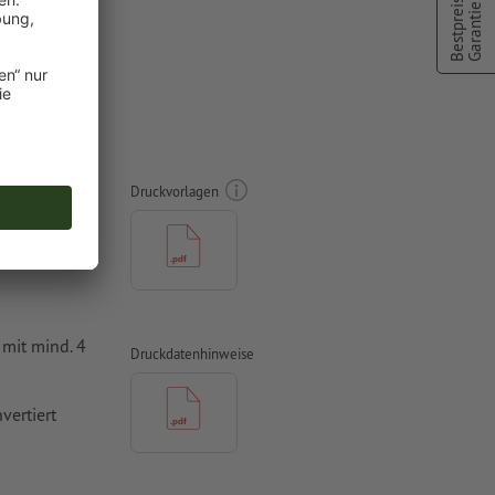
Bestpreis
Garantie
d, Ø 21
Druckvorlagen
mit mind. 4
Druckdatenhinweise
vertiert
 Papiere,