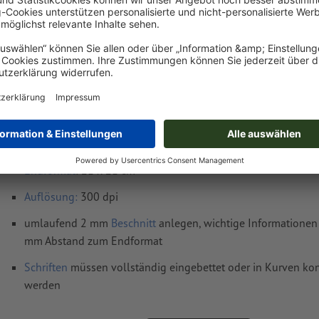
Gewicht: ca.
88,6 g
Druckdatenhinweise Aufkleber (statisch), run
cm
Datenformat
(inkl. 2 mm Beschnitt): 21,4 x 21,4 cm
Endformat
: 21 x 21 cm
Auflösung:
300 dpi
umlaufend 2 mm
Beschnitt
anlegen, wichtige Informationen 
mm Abstand zum Endformat
Schriften
müssen vollständig eingebettet oder in Kurven kon
werden
Farbmodus:
CMYK, FOGRA51 (PSO Coated v3) für gestrichene