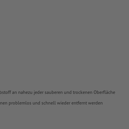
piere
bstoff an nahezu jeder sauberen und trockenen Oberfläche
nnen problemlos und schnell wieder entfernt werden