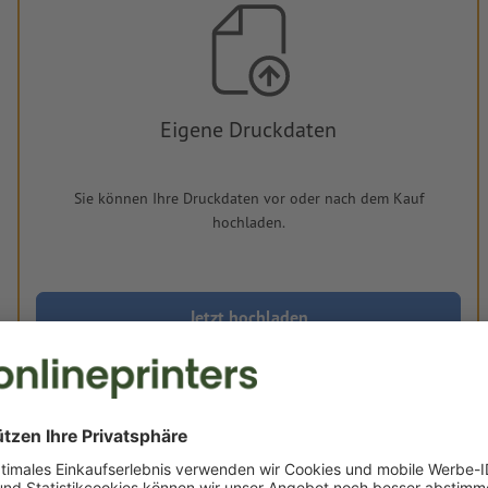
Eigene Druckdaten
Sie können Ihre Druckdaten vor oder nach dem Kauf
hochladen.
Jetzt hochladen
Lieferung ca.:
€ 50,65
€ 60
Fr, 21. Aug.
netto
inkl. 20