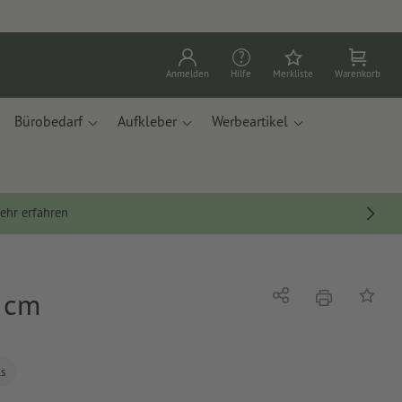
Anmelden
Hilfe
Merkliste
Warenkorb
Bürobedarf
Aufkleber
Werbeartikel
ehr erfahren
1 cm
Drucken
Teilen
Auf die
ls