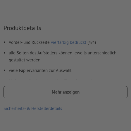
Produktdetails
Vorder- und Rückseite
vierfarbig bedruckt
(4/4)
alle Seiten des Aufstellers können jeweils unterschiedlich
gestaltet werden
viele Papiervarianten zur Auswahl
Lieferung: fertig gestanzt/gerillt und plano liegend
Unser Tipp: Um eine optimale Festigkeit (Steife) des Aufstellers
Mehr anzeigen
zu erzielen, empfehlen wir bei Bilderdruckpapier eine
optionale Cellophanierung
Sicherheits- & Herstellerdetails