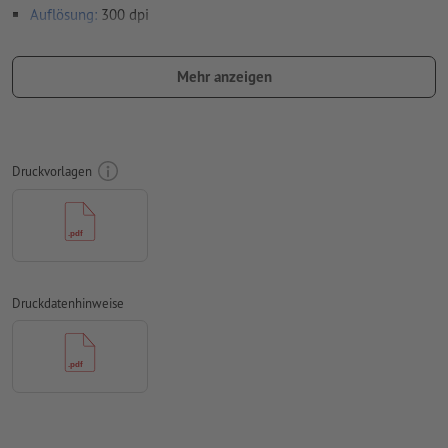
Auflösung:
300 dpi
umlaufend 2 mm
Beschnitt
anlegen, wichtige Informationen
mit mind. 4 mm Abstand zum Endformat
Mehr anzeigen
Schriften
müssen vollständig eingebettet oder in Kurven
konvertiert werden
Farbmodus:
CMYK, FOGRA51 (PSO Coated v3) für gestrichene
Druckvorlagen
Papiere, FOGRA52 (PSO Uncoated v3 FOGRA52) für
ungestrichene Papiere
Rechtschreib- und Satzfehler
werden von uns nicht geprüft
Überdruckeneinstellungen
werden von uns nicht geprüft
Druckdatenhinweise
Kommentare
werden gelöscht und nicht gedruckt
Inhalte von
Formularfeldern
werden mitgedruckt
Wie lege ich Druckdaten richtig an?