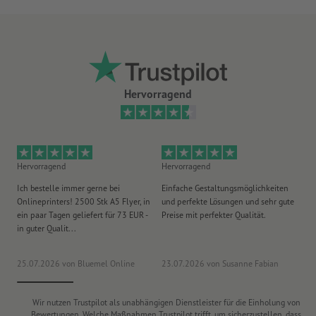
Hervorragend
Hervorragend
Hervorragend
He
Ich bestelle immer gerne bei
Einfache Gestaltungsmöglichkeiten
Ex
Onlineprinters! 2500 Stk A5 Flyer, in
und perfekte Lösungen und sehr gute
Vi
ein paar Tagen geliefert für 73 EUR -
Preise mit perfekter Qualität.
au
in guter Qualit...
pü
25.07.2026
von Bluemel Online
23.07.2026
von Susanne Fabian
15
Wir nutzen Trustpilot als unabhängigen Dienstleister für die Einholung von
Bewertungen. Welche Maßnahmen Trustpilot trifft, um sicherzustellen, dass