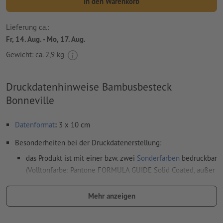
In den Warenkorb
Lieferung ca.:
Fr, 14. Aug. - Mo, 17. Aug.
Gewicht: ca.
2,9 kg
Druckdatenhinweise Bambusbesteck
Bonneville
Datenformat
:
3 x 10 cm
Besonderheiten bei der Druckdatenerstellung:
das Produkt ist mit einer bzw. zwei
Sonderfarben
bedruckbar
(Volltonfarbe: Pantone FORMULA GUIDE Solid Coated, außer
Metallic und Neonfarben)
Mehr anzeigen
das Trägermaterial kann beim
Druck mit weißer Farbe
durchscheinen