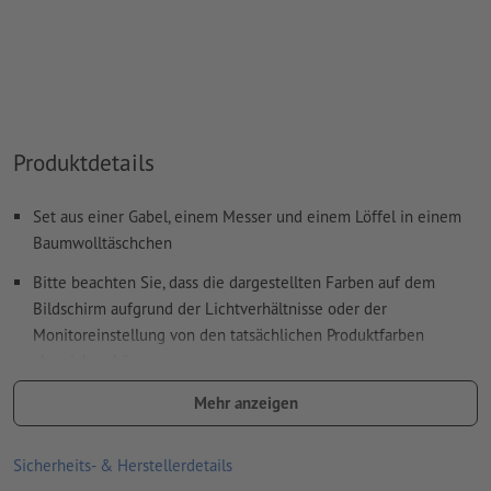
Das druckfertige PDF darf nur Vektoren enthalten; JPEG-
oder TIFF- Bilder und -Vorlagen sind nicht geeignet
Weitere Informationen und Tipps zu
Vektordaten
finden Sie
in unserem Hilfecenter.
Produktdetails
Wie lege ich Druckdaten richtig an?
Set aus einer Gabel, einem Messer und einem Löffel in einem
Baumwolltäschchen
Bitte beachten Sie, dass die dargestellten Farben auf dem
Bildschirm aufgrund der Lichtverhältnisse oder der
Monitoreinstellung von den tatsächlichen Produktfarben
abweichen können
Größe: 6,5 x 21,5 x 1,5 cm
Mehr anzeigen
Material: Bambus, Baumwolle
Sicherheits- & Herstellerdetails
Verpackung: nicht einzeln verpackt