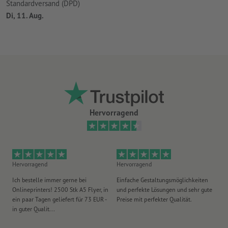
Standardversand (DPD)
Di, 11. Aug.
Hervorragend
Hervorragend
Hervorragend
He
Ich bestelle immer gerne bei
Einfache Gestaltungsmöglichkeiten
Ex
Onlineprinters! 2500 Stk A5 Flyer, in
und perfekte Lösungen und sehr gute
Vi
ein paar Tagen geliefert für 73 EUR -
Preise mit perfekter Qualität.
au
in guter Qualit...
pü