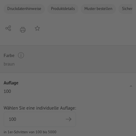
Druckdatenhinweise
Produktdetails
Muster bestellen
Sicherhe
Teilen
Auf die Merkliste
Drucken
Farbe
braun
Auflage
100
Wählen Sie eine individuelle Auflage:
in 1er-Schritten von 100 bis 5000