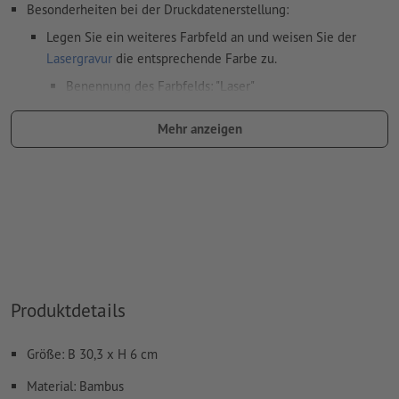
Besonderheiten bei der Druckdatenerstellung:
Legen Sie ein weiteres Farbfeld an und weisen Sie der
Lasergravur
die entsprechende Farbe zu.
Benennung des Farbfelds: "Laser"
Farbtyp: Vollton
Mehr anzeigen
Farbwert: frei wählbar
Hinweis: diese "Farbe" dient lediglich Produktionszwecken,
es ist keine farbliche Gravur
Das druckfertige PDF darf nur Vektoren enthalten; JPEG-
oder TIFF- Bilder und -Vorlagen sind nicht geeignet
Weitere Informationen und Tipps zu
Vektordaten
finden Sie
Produktdetails
in unserem Hilfecenter.
Rechtschreib- und Satzfehler
werden von uns nicht geprüft
Größe: B 30,3 x H 6 cm
Hinweis: Bitte beachten Sie, dass bei Naturmaterialien die
Material: Bambus
Gravurfarben unterschiedlich ausfallen können.