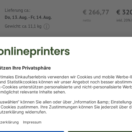
Lieferung ca.:
€ 266,77
€ 32
Do, 13. Aug. - Fr, 14. Aug.
netto
inkl. 20%
Gewicht: ca.
11,1 kg
Druckdatenhinweise Baumwolltasche Addis
Datenformat
:
26 x 27 cm
Besonderheiten bei der Druckdatenerstellung:
das Produkt ist mit einer
Sonderfarbe
bedruckbar (Vollton
(Pantone FORMULA GUIDE Solid Coated, außer Metallic u
Neonfarben) )
das Trägermaterial kann beim
Druck mit weißer Farbe
dur
Das druckfertige PDF darf nur Vektoren enthalten; JPEG- 