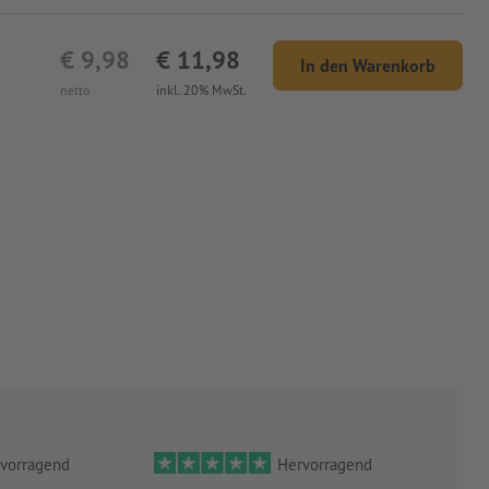
€ 9,98
€ 11,98
In den Warenkorb
netto
inkl. 20% MwSt.
vorragend
Hervorragend