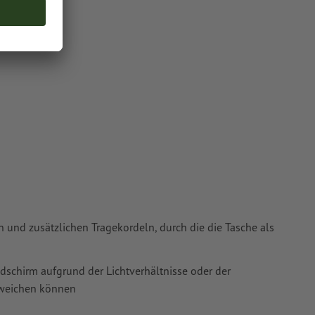
ie in unserem
 und zusätzlichen Tragekordeln, durch die die Tasche als
ldschirm aufgrund der Lichtverhältnisse oder der
bweichen können