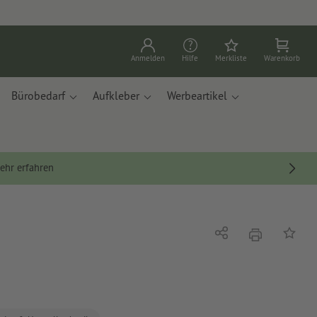
Anmelden
Hilfe
Merkliste
Warenkorb
Bürobedarf
Aufkleber
Werbeartikel
ehr erfahren
Drucken
Teilen
Auf die