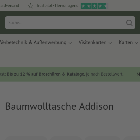
dardversand
Trustpilot - Hervorragend
Werbetechnik & Außenwerbung
Visitenkarten
Karten
ust:
Bis zu 12 % auf Broschüren & Kataloge
, je nach Bestellwert.
M
Baumwolltasche Addison