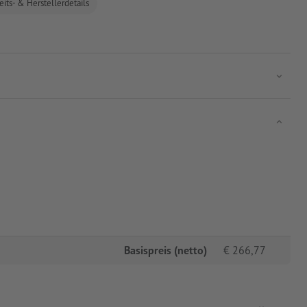
eits- & Herstellerdetails
Basispreis (netto)
€
266,77