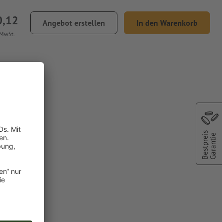
0,12
Angebot erstellen
In den Warenkorb
 MwSt.
on
Bestpreis
Garantie
farbe:
nd
chscheinen
oder TIFF-