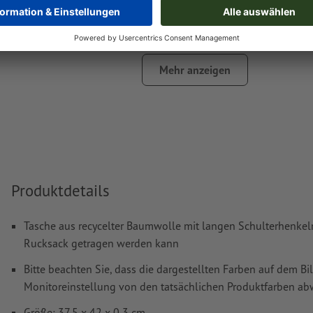
Bilder und -Vorlagen sind nicht geeignet
Weitere Informationen und Tipps zu
Vektordaten
finden S
Hilfecenter.
Mehr anzeigen
Rechtschreib- und Satzfehler
werden von uns nicht geprüft
Wie lege ich Druckdaten richtig an?
Produktdetails
Tasche aus recycelter Baumwolle mit langen Schulterhenkeln
Rucksack getragen werden kann
Bitte beachten Sie, dass die dargestellten Farben auf dem Bi
Monitoreinstellung von den tatsächlichen Produktfarben a
Größe: 37,5 x 42 x 0,3 cm