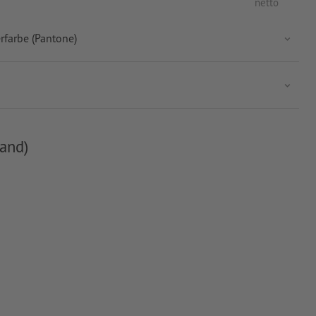
netto
rfarbe (Pantone)
and)