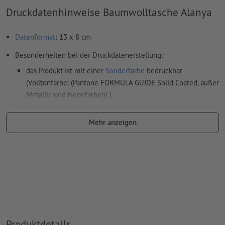
Druckdatenhinweise Baumwolltasche Alanya
Datenformat
:
13 x 8 cm
Besonderheiten bei der Druckdatenerstellung:
das Produkt ist mit einer
Sonderfarbe
bedruckbar
(Volltonfarbe: (Pantone FORMULA GUIDE Solid Coated, außer
Metallic und Neonfarben) )
das Trägermaterial kann beim
Druck mit weißer Farbe
Mehr anzeigen
durchscheinen
Das druckfertige PDF darf nur Vektoren enthalten; JPEG-
oder TIFF- Bilder und -Vorlagen sind nicht geeignet
Weitere Informationen und Tipps zu
Vektordaten
finden Sie
in unserem Hilfecenter.
Rechtschreib- und Satzfehler
werden von uns nicht geprüft
Produktdetails