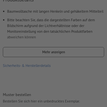
Wie lege ich Druckdaten richtig an?
Baumwolltasche mit langen Henkeln und gehäkeltem Mittelteil
Bitte beachten Sie, dass die dargestellten Farben auf dem
Bildschirm aufgrund der Lichtverhältnisse oder der
Monitoreinstellung von den tatsächlichen Produktfarben
abweichen können
Größe: 20,2 x 29,5 x 14,5 cm
Mehr anzeigen
Material: Baumwolle
Verpackung: nicht einzeln verpackt
Sicherheits- & Herstellerdetails
Verarbeitung: Siebdruck
Druckstand: auf der Tasche
Muster bestellen
Bestellen Sie sich hier ein unbedrucktes Exemplar.