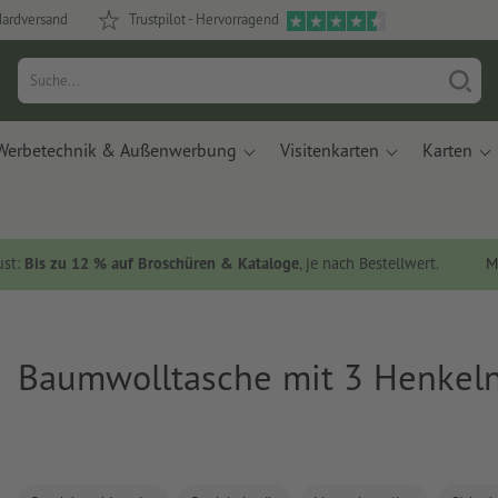
dardversand
Trustpilot - Hervorragend
Werbetechnik & Außenwerbung
Visitenkarten
Karten
ust:
Bis zu 12 % auf Broschüren & Kataloge
, je nach Bestellwert.
M
Baumwolltasche mit 3 Henkel