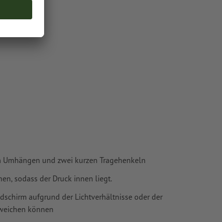
oder TIFF-
ie in unserem
m Umhängen und zwei kurzen Tragehenkeln
en, sodass der Druck innen liegt.
ldschirm aufgrund der Lichtverhältnisse oder der
bweichen können