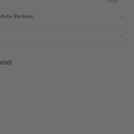
netto
rfarbe (Pantone)
and)