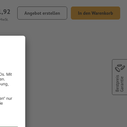
1,92
Angebot erstellen
In den Warenkorb
 MwSt.
Henkeln
Bestpreis
Garantie
farbe:
nd
chscheinen