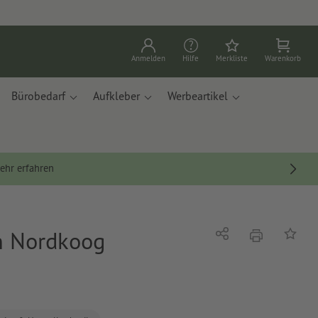
Anmelden
Hilfe
Merkliste
Warenkorb
Bürobedarf
Aufkleber
Werbeartikel
ehr erfahren
n Nordkoog
Drucken
Teilen
Auf die