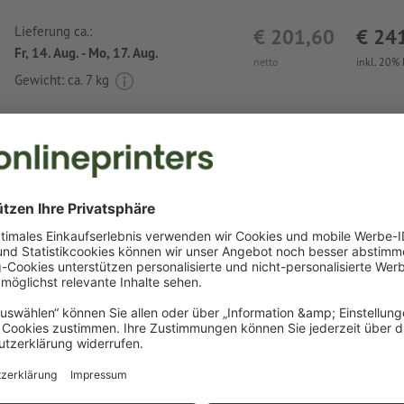
Lieferung ca.:
€ 201,60
€ 24
Fr, 14. Aug. - Mo, 17. Aug.
netto
inkl. 20%
Gewicht: ca.
7 kg
Druckdatenhinweise Baumwolltasche mit 3 
Nordkoog
Datenformat
:
26 x 27 cm
Besonderheiten bei der Druckdatenerstellung:
das Produkt ist mit einer
Sonderfarbe
bedruckbar (Vollton
(Pantone FORMULA GUIDE Solid Coated, außer Metallic u
Neonfarben) )
das Trägermaterial kann beim
Druck mit weißer Farbe
dur