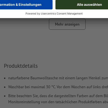
Das druckfertige PDF darf nur Vektoren enthalten; JPEG- 
Bilder und -Vorlagen sind nicht geeignet
Weitere Informationen und Tipps zu
Vektordaten
finden S
Mehr anzeigen
Hilfecenter.
Rechtschreib- und Satzfehler
werden von uns nicht geprüft
Wie lege ich Druckdaten richtig an?
Produktdetails
naturfarbene Baumwolltasche mit einem langen Henkel zu
Waschbar bei maximal 30 °C. Vor dem Waschen auf links dreh
Bitte beachten Sie, dass die dargestellten Farben auf dem Bi
Monitoreinstellung von den tatsächlichen Produktfarben a