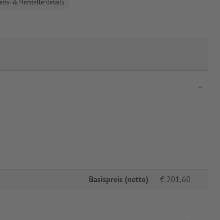
eits- & Herstellerdetails
Basispreis (netto)
€
201,60