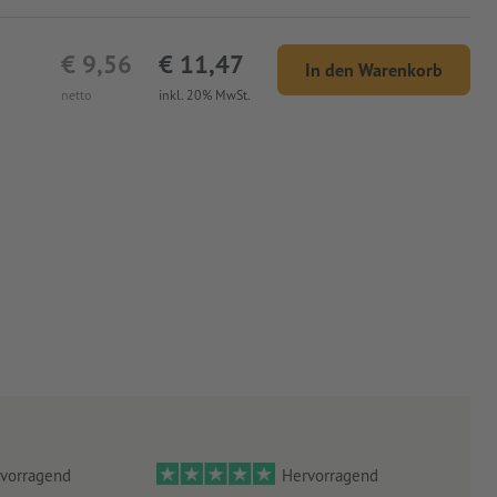
€ 9,56
€ 11,47
In den Warenkorb
netto
inkl. 20% MwSt.
vorragend
Hervorragend