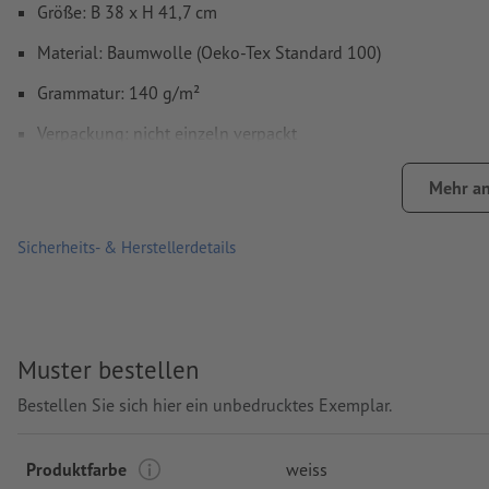
Größe: B 38 x H 41,7 cm
Material: Baumwolle (Oeko-Tex Standard 100)
Grammatur: 140 g/m²
Verpackung: nicht einzeln verpackt
Verarbeitung: Siebdruck
Mehr an
Druckstand: auf der Tasche
Sicherheits- & Herstellerdetails
Muster bestellen
Bestellen Sie sich hier ein unbedrucktes Exemplar.
Produktfarbe
weiss