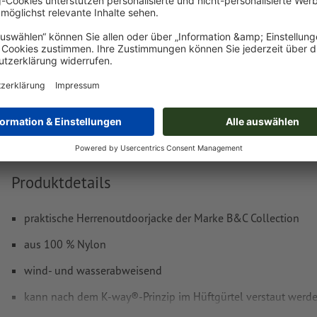
Lieferung ca.:
€ 71,77
€ 86
Mo, 24. Aug. - Di, 25. Aug.
netto
inkl. 20
Gewicht: ca.
1,35 kg
Produktdetails
praktische Herrenoutdoorjacke der Marke B&C Collection
aus 100 % Nylon
wind- und wasserabweisend
kann nach dem K-way®-Prinzip im Hüftgürtel verstaut werd