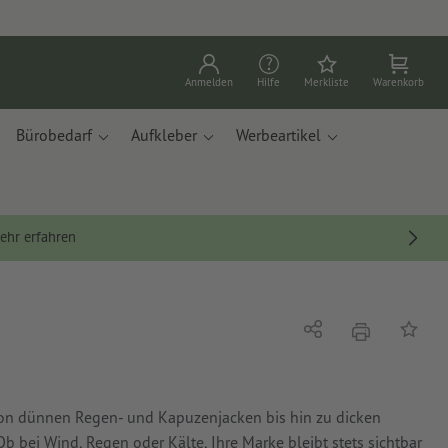
Anmelden
Hilfe
Merkliste
Warenkorb
Bürobedarf
Aufkleber
Werbeartikel
ehr erfahren
Drucken
Teilen
Auf die
von dünnen Regen- und Kapuzenjacken bis hin zu dicken
Ob bei Wind, Regen oder Kälte, Ihre Marke bleibt stets sichtbar