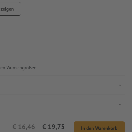
eißverschluss
zeigen
n Motiven bedruckbar
en, sodass der Druck innen liegt.
Ihren Wunschgrößen.
€ 16,46
€ 19,75
In den Warenkorb