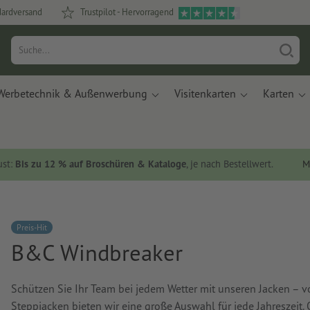
dardversand
Trustpilot - Hervorragend
Werbetechnik & Außenwerbung
Visitenkarten
Karten
ust:
Bis zu 12 % auf Broschüren & Kataloge
, je nach Bestellwert.
M
Preis-Hit
B&C Windbreaker
Schützen Sie Ihr Team bei jedem Wetter mit unseren Jacken – 
Steppjacken bieten wir eine große Auswahl für jede Jahreszeit. 