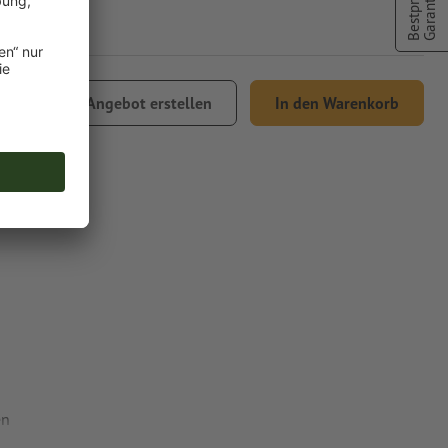
Bestpreis
Garantie
,12
Angebot erstellen
In den Warenkorb
% MwSt.
en