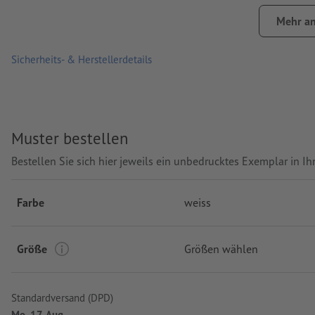
kapuzenintegrierter Kragen mit Kordelzug, durchgehender R
Mehr an
in verschiedenen Größen und Farben erhältlich
nach Wahl Vorder- und/oder Rückseite mit unterschiedliche
Sicherheits- & Herstellerdetails
Waschbar bei maximal 30 °C. Vor dem Waschen auf links dreh
Produktmarke: B&C
Muster bestellen
Verarbeitung: Siebdruck
Bestellen Sie sich hier jeweils ein unbedrucktes Exemplar in 
Farbe
weiss
Größe
Größen wählen
Standardversand (DPD)
Mo, 17. Aug.