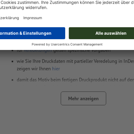
modern, 10 x 10 cm, 4/4
Datenformat
(inkl. 3 mm Beschnitt): 10,6 x 10,6 cm
Endformat
: 10 x 10 cm
Besonderheiten bei der Druckdatenerstellung:
für
Veredelungen
gelten spezifische Vorgaben
wie Sie Ihre Druckdaten mit partieller Veredelung in InDe
zeigen wir Ihnen
hier
damit das Motiv beim fertigen Druckprodukt nicht auf dem
sollte in den Druckdaten die
Leserichtung
berücksichtigt
Auflösung:
300 dpi
Mehr anzeigen
umlaufend 3 mm
Beschnitt
anlegen, wichtige Informationen 
mm Abstand zum Endformat
Schriften
müssen vollständig eingebettet oder in Kurven kon