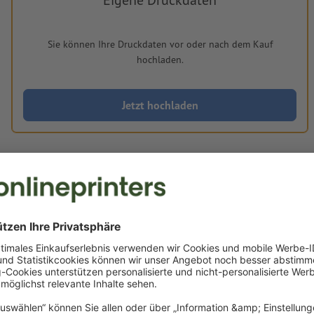
Sie können Ihre Druckdaten vor oder nach dem Kauf
hochladen.
Jetzt hochladen
Lieferung ca.:
€ 185,42
€ 22
Mo, 31. Aug. - Di, 01. Sep.
netto
inkl. 20%
Gewicht: ca.
471 g
Druckdatenhinweise Bierdeckel mit Blindprä