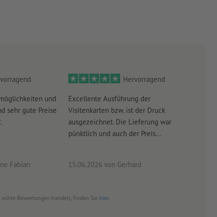
vorragend
Hervorragend
möglichkeiten und
Excellente Ausführung der
Perf
d sehr gute Preise
Visitenkarten bzw. ist der Druck
Ausw
.
ausgezeichnet. Die Lieferung war
Lief
pünktlich und auch der Preis...
ne Fabian
15.06.2026
von Gerhard
09.0
um echte Bewertungen handelt, finden Sie
hier
.