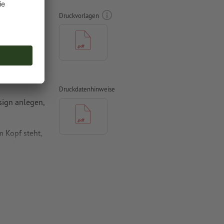
Druckvorlagen
Druckdatenhinweise
sign anlegen,
 Kopf steht,
 werden
mit mind. 4
vertiert