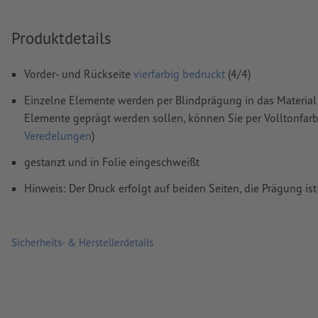
werden
Farbmodus:
CMYK, FOGRA52 (PSO Uncoated v3 FOGRA52) f
Produktdetails
ungestrichene Papiere
Rechtschreib- und Satzfehler
werden von uns nicht geprüft
Vorder- und Rückseite
vierfarbig bedruckt
(4/4)
Überdruckeneinstellungen
werden von uns nicht geprüft
Einzelne Elemente werden per Blindprägung in das Material ei
Elemente geprägt werden sollen, können Sie per Volltonfarb
Kommentare
werden gelöscht und nicht gedruckt
Veredelungen
)
Inhalte von
Formularfeldern
werden mitgedruckt
gestanzt und in Folie eingeschweißt
Hinweis: Der Druck erfolgt auf beiden Seiten, die Prägung ist
Wie lege ich Druckdaten richtig an?
Sicherheits- & Herstellerdetails