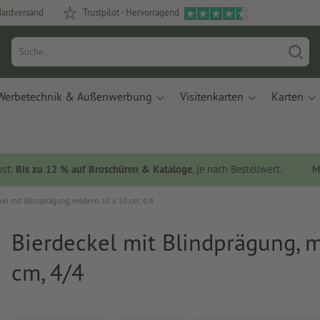
dardversand
Trustpilot - Hervorragend
Werbetechnik & Außenwerbung
Visitenkarten
Karten
ust:
Bis zu 12 % auf Broschüren & Kataloge
, je nach Bestellwert.
M
kel mit Blindprägung, modern, 10 x 10 cm, 4/4
Bierdeckel mit Blindprägung, 
cm, 4/4