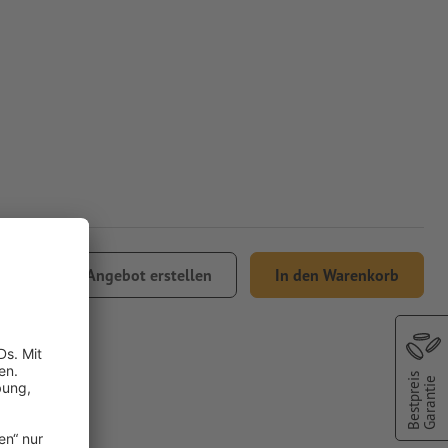
2,50
Angebot erstellen
In den Warenkorb
 MwSt.
Bestpreis
Garantie
gung,