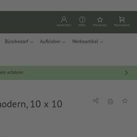
Anmelden
Hilfe
Merkliste
Warenkorb
Bürobedarf
Aufkleber
Werbeartikel
ehr erfahren
modern, 10 x 10
Drucken
Teilen
Auf die