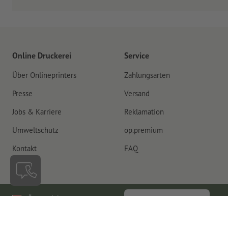
Online Druckerei
Service
Über Onlineprinters
Zahlungsarten
Presse
Versand
Jobs & Karriere
Reklamation
Umweltschutz
op.premium
Kontakt
FAQ
Österreich
Vertrag widerrufen